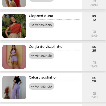
20/10
Clopped duna
R$
10
Ver anúncio
16/09
Conjunto viscolinho
R$
25
Ver anúncio
13/09
Calça viscolinho
R$
20
Ver anúncio
13/09