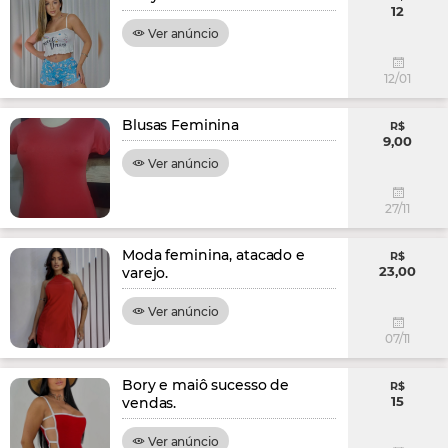
12
Ver anúncio
12/01
Blusas Feminina
R$
9,00
Ver anúncio
27/11
Moda feminina, atacado e
R$
23,00
varejo.
Ver anúncio
07/11
Bory e maiô sucesso de
R$
15
vendas.
Ver anúncio