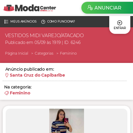
ANUNCIAR
MEUS ANÚNCIOS
COMO FUNCIONA?
ENTRAR
VESTIDOS MIDI VAREJO/ATACADO
Publicado em 05/09 às 19:19 | ID. 6246
Página Inicial
Categorias
Feminino
Anúncio publicado em:
Santa Cruz do Capibaribe
Na categoria:
Feminino