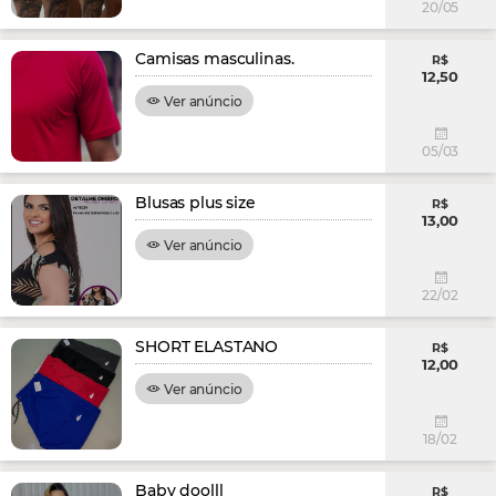
20/05
Camisas masculinas.
R$
12,50
Ver anúncio
05/03
Blusas plus size
R$
13,00
Ver anúncio
22/02
SHORT ELASTANO
R$
12,00
Ver anúncio
18/02
Baby doolll
R$