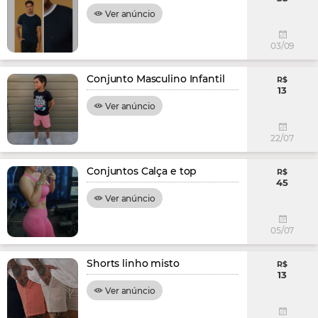
Ver anúncio
03/09
Conjunto Masculino Infantil
R$
13
Ver anúncio
22/07
Conjuntos Calça e top
R$
45
Ver anúncio
05/07
Shorts linho misto
R$
13
Ver anúncio