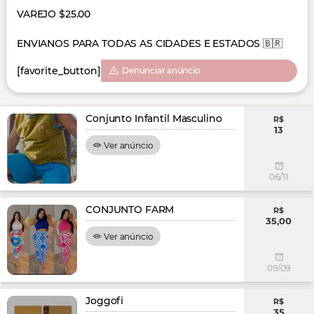
VAREJO $25.00
ENVIANOS PARA TODAS AS CIDADES E ESTADOS 🇧🇷
[favorite_button]
Denunciar anúncio
Conjunto Infantil Masculino
R$
13
Ver anúncio
06/11
CONJUNTO FARM
R$
35,00
Ver anúncio
09/09
Joggofi
R$
35