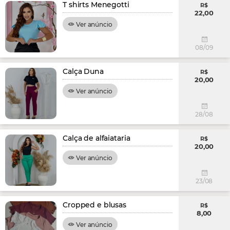
T shirts Menegotti
R$
22,00
Ver anúncio
08/09
Calça Duna
R$
20,00
Ver anúncio
28/08
Calça de alfaiataria
R$
20,00
Ver anúncio
23/08
Cropped e blusas
R$
8,00
Ver anúncio