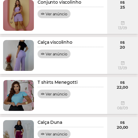
Conjunto viscolinho
R$
25
Ver anúncio
13/09
Calça viscolinho
R$
20
Ver anúncio
13/09
T shirts Menegotti
R$
22,00
Ver anúncio
08/09
Calça Duna
R$
20,00
Ver anúncio