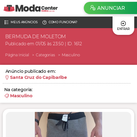
ANUNCIAR
MEUS ANÚNCIOS
COMO FUNCIONA?
ENTRAR
BERMUDA DE MOLETOM
Publicado em 01/05 às 23:50 | ID. 1612
Página Inicial
Categorias
Masculino
Anúncio publicado em:
Santa Cruz do Capibaribe
Na categoria:
Masculino