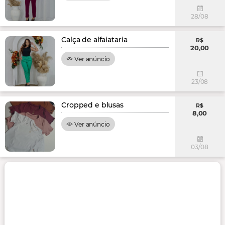
28/08
Calça de alfaiataria
R$
20,00
Ver anúncio
23/08
Cropped e blusas
R$
8,00
Ver anúncio
03/08