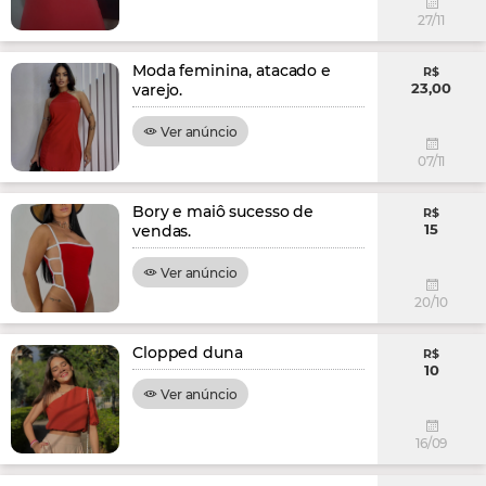
27/11
Moda feminina, atacado e
R$
23,00
varejo.
Ver anúncio
07/11
Bory e maiô sucesso de
R$
15
vendas.
Ver anúncio
20/10
Clopped duna
R$
10
Ver anúncio
16/09