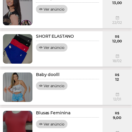
13,00
Ver anúncio
22/02
SHORT ELASTANO
R$
12,00
Ver anúncio
18/02
Baby doolll
R$
12
Ver anúncio
12/01
Blusas Feminina
R$
9,00
Ver anúncio