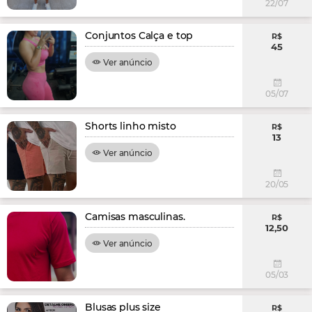
22/07
Conjuntos Calça e top
R$
45
Ver anúncio
05/07
Shorts linho misto
R$
13
Ver anúncio
20/05
Camisas masculinas.
R$
12,50
Ver anúncio
05/03
Blusas plus size
R$