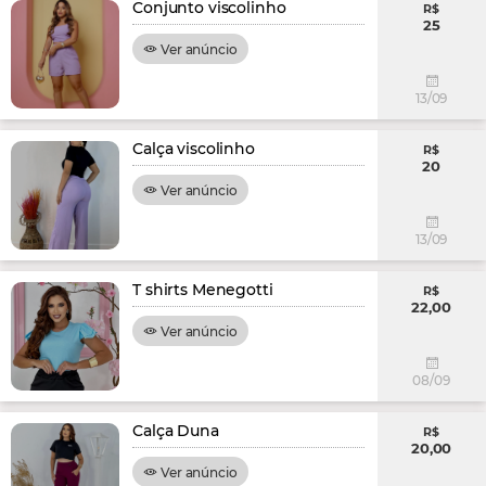
Conjunto viscolinho
R$
25
Ver anúncio
13/09
Calça viscolinho
R$
20
Ver anúncio
13/09
T shirts Menegotti
R$
22,00
Ver anúncio
08/09
Calça Duna
R$
20,00
Ver anúncio