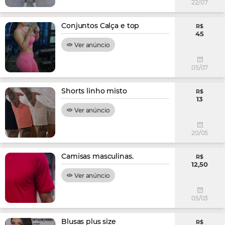
22/07
Conjuntos Calça e top
R$
45
Ver anúncio
05/07
Shorts linho misto
R$
13
Ver anúncio
20/05
Camisas masculinas.
R$
12,50
Ver anúncio
05/03
Blusas plus size
R$