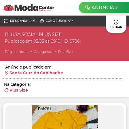
ANUNCIAR
MEUS ANÚNCIOS
COMO FUNCIONA?
ENTRAR
BLUSA SOCIAL PLUS SIZE
Publicado em 02/03 às 09:10 | ID. 9786
Página Inicial
Categorias
Plus Size
Anúncio publicado em:
Santa Cruz do Capibaribe
Na categoria:
Plus Size