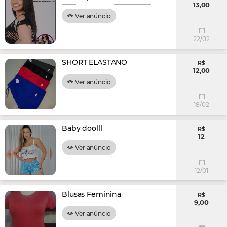
13,00
Ver anúncio
22/02
SHORT ELASTANO
R$
12,00
Ver anúncio
18/02
Baby doolll
R$
12
Ver anúncio
12/01
Blusas Feminina
R$
9,00
Ver anúncio