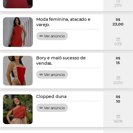
27/11
Moda feminina, atacado e
R$
23,00
varejo.
Ver anúncio
07/11
Bory e maiô sucesso de
R$
15
vendas.
Ver anúncio
20/10
Clopped duna
R$
10
Ver anúncio
16/09