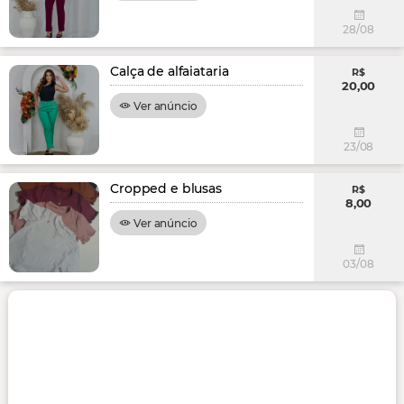
28/08
Calça de alfaiataria
R$
20,00
Ver anúncio
23/08
Cropped e blusas
R$
8,00
Ver anúncio
03/08