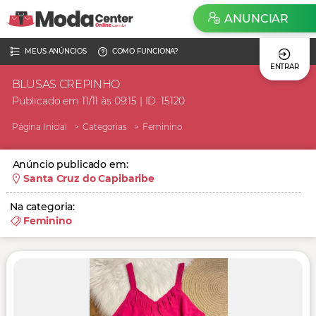
ANUNCIAR
MEUS ANÚNCIOS
COMO FUNCIONA?
ENTRAR
BLUSAS CREPINHO
Publicado em 11/11 às 09:15 | ID. 15120
Página Inicial
Categorias
Feminino
Anúncio publicado em:
Santa Cruz do Capibaribe
Na categoria:
Feminino