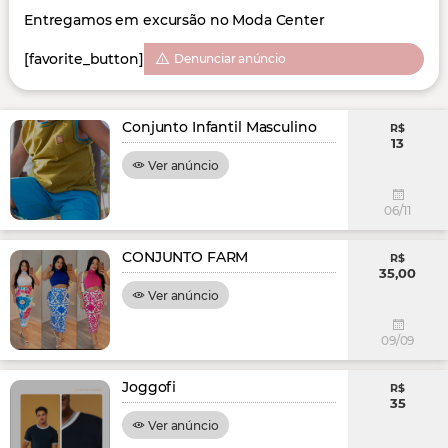
Entregamos em excursão no Moda Center
[favorite_button]
Denunciar anúncio
Conjunto Infantil Masculino
R$
13
Ver anúncio
06/11
CONJUNTO FARM
R$
35,00
Ver anúncio
09/09
Joggofi
R$
35
Ver anúncio