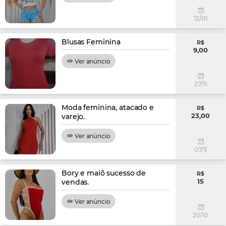
12/01
Blusas Feminina
R$
9,00
Ver anúncio
27/11
Moda feminina, atacado e
R$
23,00
varejo.
Ver anúncio
07/11
Bory e maiô sucesso de
R$
15
vendas.
Ver anúncio
20/10