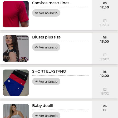
Camisas masculinas.
R$
12,50
Ver anúncio
05/03
Blusas plus size
R$
13,00
Ver anúncio
22/02
SHORT ELASTANO
R$
12,00
Ver anúncio
18/02
Baby doolll
R$
12
Ver anúncio