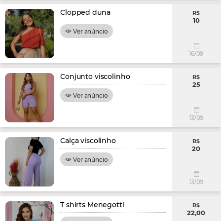
Clopped duna
R$
10
Ver anúncio
16/09
Conjunto viscolinho
R$
25
Ver anúncio
13/09
Calça viscolinho
R$
20
Ver anúncio
13/09
T shirts Menegotti
R$
22,00