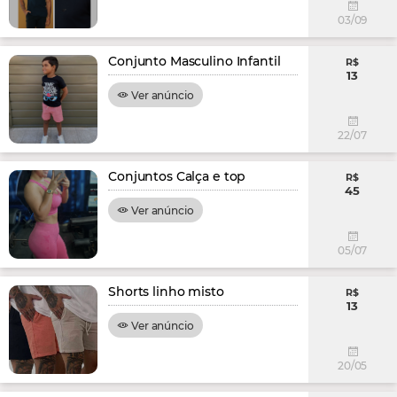
03/09
Conjunto Masculino Infantil
R$
13
Ver anúncio
22/07
Conjuntos Calça e top
R$
45
Ver anúncio
05/07
Shorts linho misto
R$
13
Ver anúncio
20/05