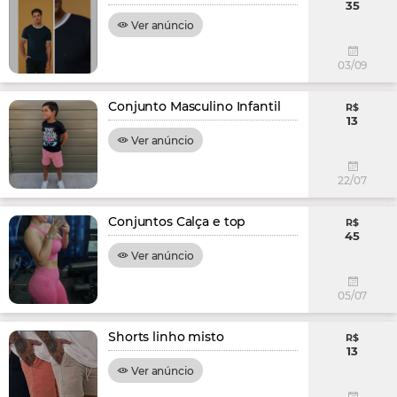
35
Ver anúncio
03/09
Conjunto Masculino Infantil
R$
13
Ver anúncio
22/07
Conjuntos Calça e top
R$
45
Ver anúncio
05/07
Shorts linho misto
R$
13
Ver anúncio