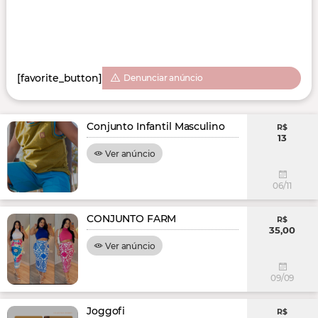
[favorite_button]
Denunciar anúncio
Conjunto Infantil Masculino
R$
13
Ver anúncio
06/11
CONJUNTO FARM
R$
35,00
Ver anúncio
09/09
Joggofi
R$