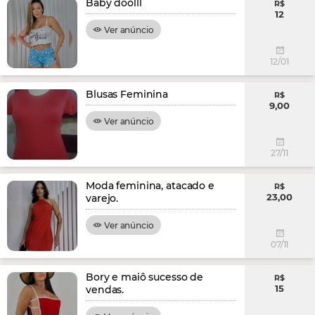
Baby doolll
R$
12
Ver anúncio
12/01
Blusas Feminina
R$
9,00
Ver anúncio
27/11
Moda feminina, atacado e
R$
23,00
varejo.
Ver anúncio
07/11
Bory e maiô sucesso de
R$
15
vendas.