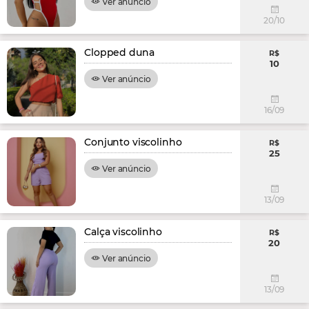
Ver anúncio
20/10
Clopped duna
R$
10
Ver anúncio
16/09
Conjunto viscolinho
R$
25
Ver anúncio
13/09
Calça viscolinho
R$
20
Ver anúncio
13/09