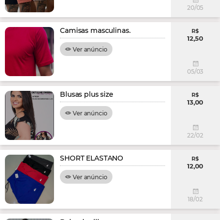
20/05
Camisas masculinas.
R$
12,50
Ver anúncio
05/03
Blusas plus size
R$
13,00
Ver anúncio
22/02
SHORT ELASTANO
R$
12,00
Ver anúncio
18/02