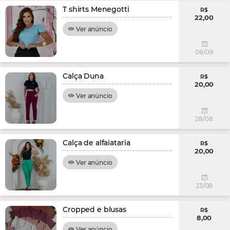
T shirts Menegotti
R$
22,00
Ver anúncio
08/09
Calça Duna
R$
20,00
Ver anúncio
28/08
Calça de alfaiataria
R$
20,00
Ver anúncio
23/08
Cropped e blusas
R$
8,00
Ver anúncio