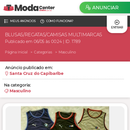
ANUNCIAR
MEUS ANÚNCIOS
COMO FUNCIONA?
ENTRAR
BLUSAS/REGATAS/CAMISAS MULTIMARCAS
Publicado em 06/05 às 00:24 | ID. 1789
Página Inicial
Categorias
Masculino
Anúncio publicado em:
Santa Cruz do Capibaribe
Na categoria:
Masculino