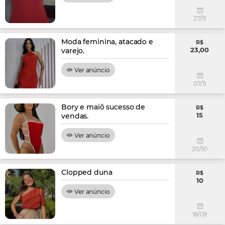
27/11
Moda feminina, atacado e
R$
23,00
varejo.
Ver anúncio
07/11
Bory e maiô sucesso de
R$
15
vendas.
Ver anúncio
20/10
Clopped duna
R$
10
Ver anúncio
16/09