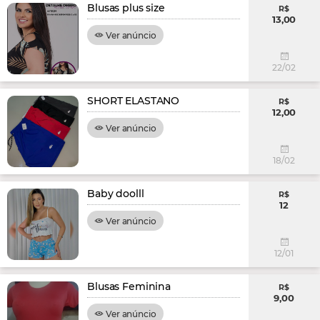
Blusas plus size
R$
13,00
Ver anúncio
22/02
SHORT ELASTANO
R$
12,00
Ver anúncio
18/02
Baby doolll
R$
12
Ver anúncio
12/01
Blusas Feminina
R$
9,00
Ver anúncio