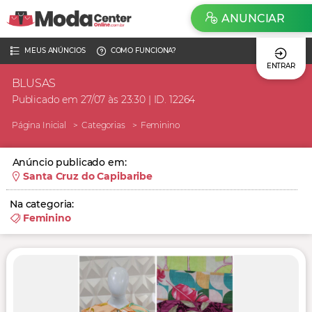
ANUNCIAR
MEUS ANÚNCIOS
COMO FUNCIONA?
ENTRAR
BLUSAS
Publicado em 27/07 às 23:30 | ID. 12264
Página Inicial
Categorias
Feminino
Anúncio publicado em:
Santa Cruz do Capibaribe
Na categoria:
Feminino