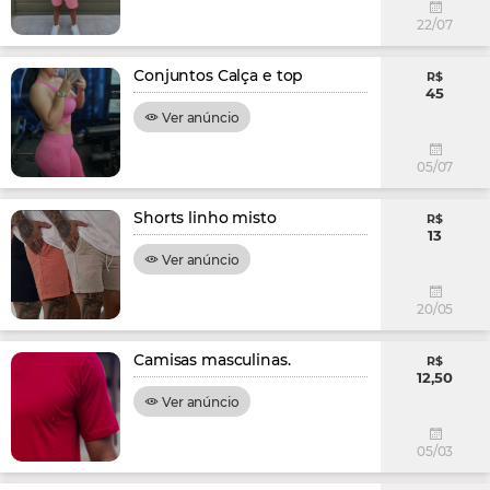
22/07
Conjuntos Calça e top
R$
45
Ver anúncio
05/07
Shorts linho misto
R$
13
Ver anúncio
20/05
Camisas masculinas.
R$
12,50
Ver anúncio
05/03