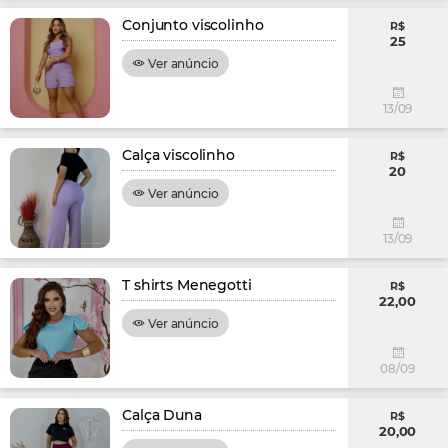
Conjunto viscolinho
R$
25
Ver anúncio
13/09
Calça viscolinho
R$
20
Ver anúncio
13/09
T shirts Menegotti
R$
22,00
Ver anúncio
08/09
Calça Duna
R$
20,00