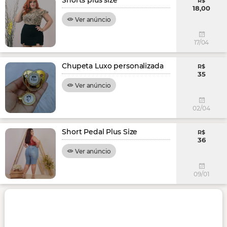
Shorts plus size
R$
18,00
Ver anúncio
17/04
Chupeta Luxo personalizada
R$
35
Ver anúncio
02/04
Short Pedal Plus Size
R$
36
Ver anúncio
09/01