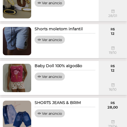
Ver anúncio
28/01
Shorts moletom infantil
R$
12
Ver anúncio
19/10
Baby Doll 100% algodão
R$
12
Ver anúncio
16/10
SHORTS JEANS & BRIM
R$
28,00
Ver anúncio
29/04