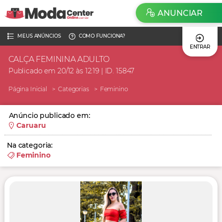
ANUNCIAR
MEUS ANÚNCIOS
COMO FUNCIONA?
ENTRAR
CALÇA FEMININA ADULTO
Publicado em 20/12 às 12:19 | ID. 15847
Página Inicial
Categorias
Feminino
Anúncio publicado em:
Caruaru
Na categoria:
Feminino