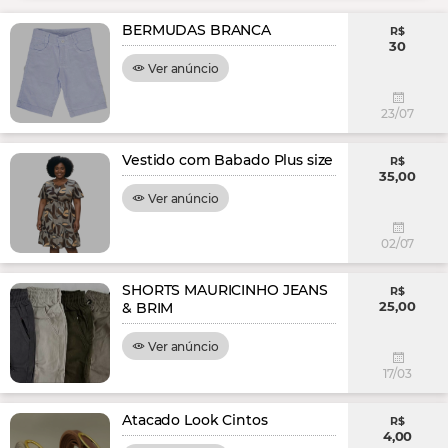
BERMUDAS BRANCA
R$
30
Ver anúncio
23/07
Vestido com Babado Plus size
R$
35,00
Ver anúncio
02/07
SHORTS MAURICINHO JEANS
R$
25,00
& BRIM
Ver anúncio
17/03
Atacado Look Cintos
R$
4,00