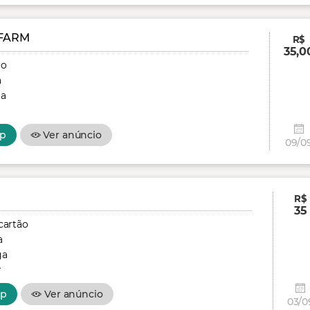
FARM
R$
35,0
ão
a
ga
p
Ver anúncio
09/0
R$
35
cartão
a
ga
r
pp
Ver anúncio
03/0