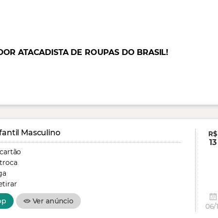
DOR ATACADISTA DE ROUPAS DO BRASIL!
fantil Masculino
R$
13
 cartão
troca
ga
tirar
pp
Ver anúncio
06/1