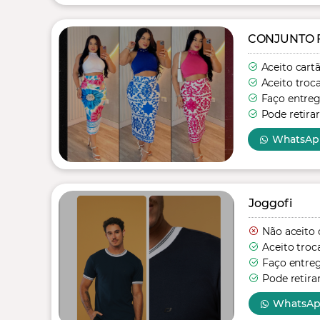
CONJUNTO 
Aceito cart
Aceito troc
Faço entre
Pode retirar
WhatsAp
Joggofi
Não aceito 
Aceito troc
Faço entre
Pode retira
WhatsA