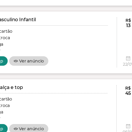
culino Infantil
R$
13
cartão
troca
ga
r
pp
Ver anúncio
22/0
alça e top
R$
45
cartão
troca
ga
r
pp
Ver anúncio