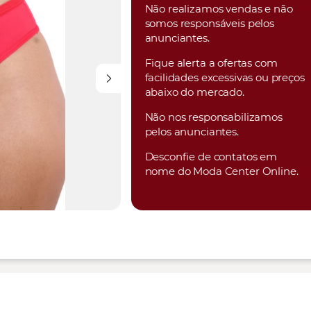
Não realizamos vendas e não
somos responsáveis pelos
anunciantes.
Fique alerta a ofertas com
facilidades excessivas ou preços
abaixo do mercado.
Não nos responsabilizamos
pelos anunciantes.
Desconfie de contatos em
nome do Moda Center Online.