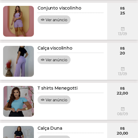
Conjunto viscolinho
R$
25
Ver anúncio
13/09
Calça viscolinho
R$
20
Ver anúncio
13/09
T shirts Menegotti
R$
22,00
Ver anúncio
08/09
Calça Duna
R$
20,00