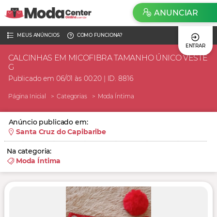
ANUNCIAR
MEUS ANÚNCIOS
COMO FUNCIONA?
ENTRAR
CALCINHAS EM MICOFIBRA TAMANHO ÚNICO VESTE
G
Publicado em 06/01 às 00:20 | ID. 8816
Página Inicial
Categorias
Moda Íntima
Anúncio publicado em:
Santa Cruz do Capibaribe
Na categoria:
Moda Íntima