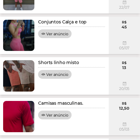
22/07
Conjuntos Calça e top
R$
45
Ver anúncio
05/07
Shorts linho misto
R$
13
Ver anúncio
20/05
Camisas masculinas.
R$
12,50
Ver anúncio
05/03