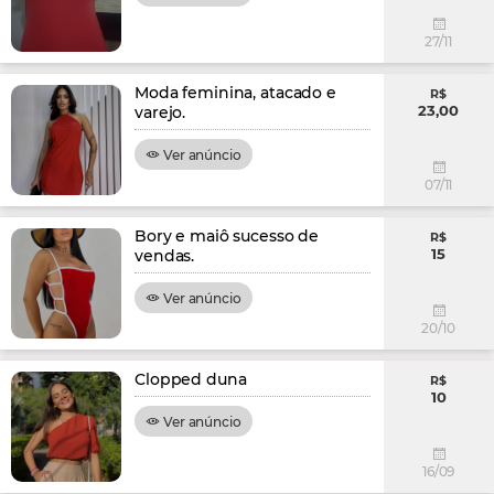
27/11
Moda feminina, atacado e
R$
23,00
varejo.
Ver anúncio
07/11
Bory e maiô sucesso de
R$
15
vendas.
Ver anúncio
20/10
Clopped duna
R$
10
Ver anúncio
16/09