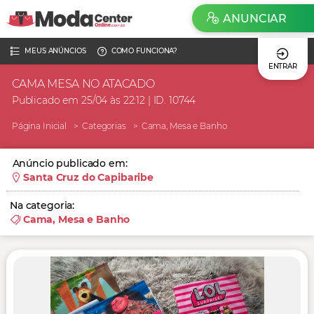
ANUNCIAR
MEUS ANÚNCIOS
COMO FUNCIONA?
ENTRAR
CAMA MESA NO ATACADO
Publicado em 25/04 às 22:12 | ID. 10744
Página Inicial
Categorias
Cama, Mesa e Banho
Anúncio publicado em:
Santa Cruz do Capibaribe
Na categoria:
Cama, Mesa e Banho