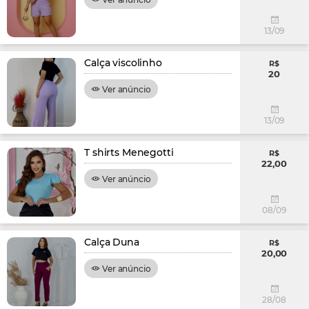
13/09
Calça viscolinho
R$
20
Ver anúncio
13/09
T shirts Menegotti
R$
22,00
Ver anúncio
08/09
Calça Duna
R$
20,00
Ver anúncio
28/08