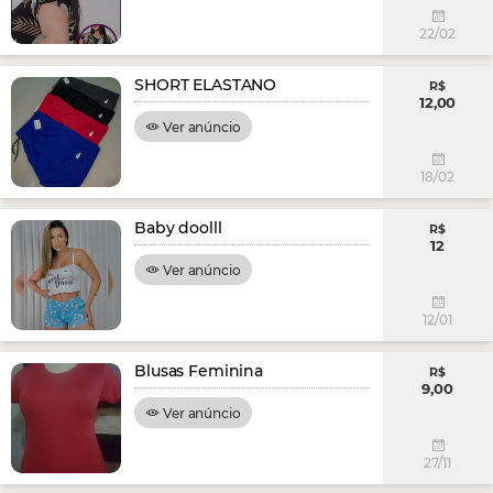
22/02
SHORT ELASTANO
R$
12,00
Ver anúncio
18/02
Baby doolll
R$
12
Ver anúncio
12/01
Blusas Feminina
R$
9,00
Ver anúncio
27/11