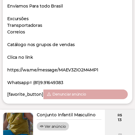
Enviamos Para todo Brasil
Excursões
Transportadoras
Correios
Catálogo nos grupos de vendas
Clica no link
https://wa.me/message/MAEV3ZIO2M4MP1
Whatsapp= (81)9.91649383
[favorite_button]
Denunciar anúncio
Conjunto Infantil Masculino
R$
13
Ver anúncio