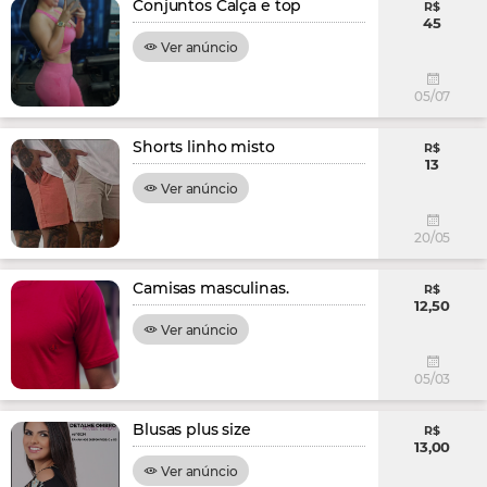
Conjuntos Calça e top
R$
45
Ver anúncio
05/07
Shorts linho misto
R$
13
Ver anúncio
20/05
Camisas masculinas.
R$
12,50
Ver anúncio
05/03
Blusas plus size
R$
13,00
Ver anúncio