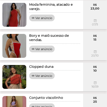
Moda feminina, atacado e
R$
23,00
varejo.
Ver anúncio
07/11
Bory e maiô sucesso de
R$
15
vendas.
Ver anúncio
20/10
Clopped duna
R$
10
Ver anúncio
16/09
Conjunto viscolinho
R$
25
Ver anúncio