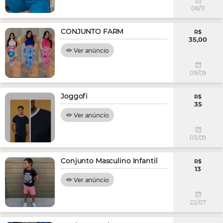
06/11
CONJUNTO FARM
R$
35,00
Ver anúncio
09/09
Joggofi
R$
35
Ver anúncio
03/09
Conjunto Masculino Infantil
R$
13
Ver anúncio
22/07