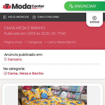
ANUNCIAR
MEUS ANÚNCIOS
COMO FUNCIONA?
ENTRAR
CAMA MESA E BANHO
Publicado em 23/03 às 22:00 | ID. 17140
Página Inicial
Categorias
Cama, Mesa e Banho
Anúncio publicado em:
Caruaru
Na categoria:
Cama, Mesa e Banho