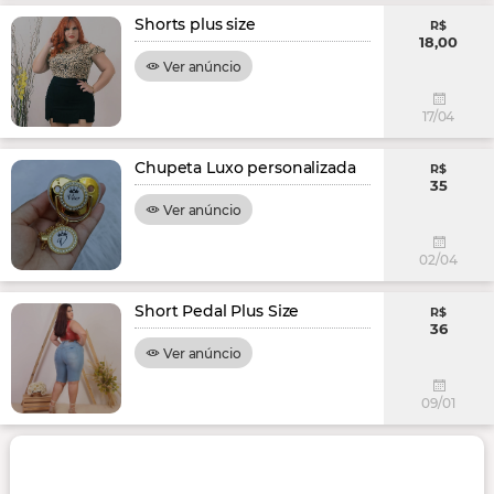
Shorts plus size
R$
18,00
Ver anúncio
17/04
Chupeta Luxo personalizada
R$
35
Ver anúncio
02/04
Short Pedal Plus Size
R$
36
Ver anúncio
09/01