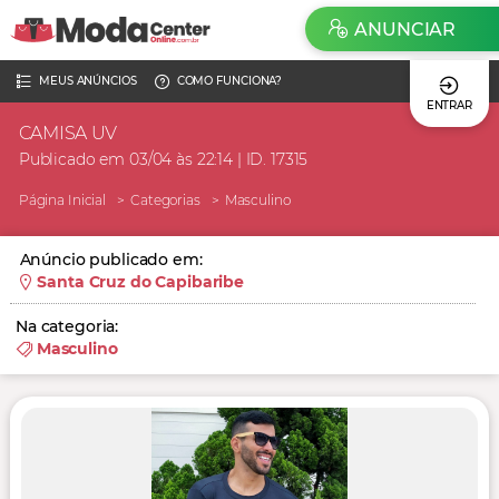
ANUNCIAR
MEUS ANÚNCIOS
COMO FUNCIONA?
ENTRAR
CAMISA UV
Publicado em 03/04 às 22:14 | ID. 17315
Página Inicial
Categorias
Masculino
Anúncio publicado em:
Santa Cruz do Capibaribe
Na categoria:
Masculino