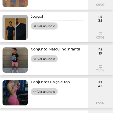
09/09
Joggofi
R$
35
Ver anúncio
03/09
Conjunto Masculino Infantil
R$
13
Ver anúncio
22/07
Conjuntos Calça e top
R$
45
Ver anúncio
05/07