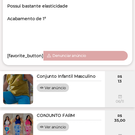
Possui bastante elasticidade
Acabamento de 1°
[favorite_button]
Denunciar anúncio
Conjunto Infantil Masculino
R$
13
Ver anúncio
06/11
CONJUNTO FARM
R$
35,00
Ver anúncio