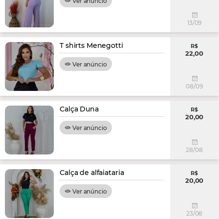
Ver anúncio
13/09
T shirts Menegotti
R$
22,00
Ver anúncio
08/09
Calça Duna
R$
20,00
Ver anúncio
28/08
Calça de alfaiataria
R$
20,00
Ver anúncio
23/08