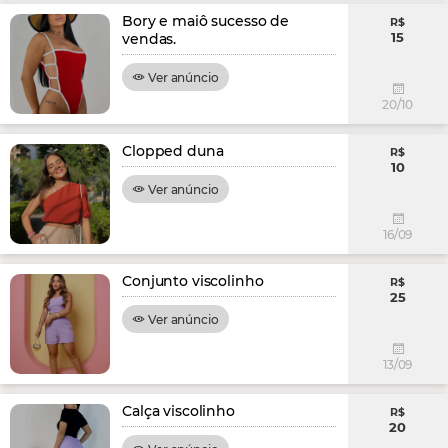
Bory e maiô sucesso de
R$
15
vendas.
Ver anúncio
20/10
Clopped duna
R$
10
Ver anúncio
16/09
Conjunto viscolinho
R$
25
Ver anúncio
13/09
Calça viscolinho
R$
20