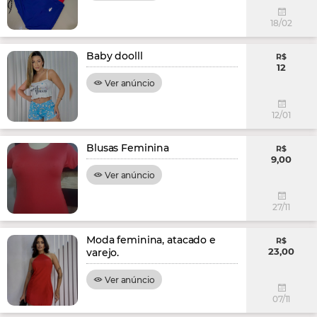
18/02
Baby doolll
R$
12
Ver anúncio
12/01
Blusas Feminina
R$
9,00
Ver anúncio
27/11
Moda feminina, atacado e
R$
23,00
varejo.
Ver anúncio
07/11