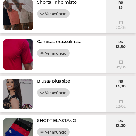
Shorts linho misto
R$
13
Ver anúncio
20/05
Camisas masculinas.
R$
12,50
Ver anúncio
05/03
Blusas plus size
R$
13,00
Ver anúncio
22/02
SHORT ELASTANO
R$
12,00
Ver anúncio