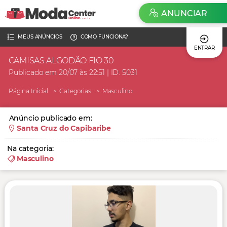
ANUNCIAR
MEUS ANÚNCIOS
COMO FUNCIONA?
ENTRAR
CAMISAS ALGODÃO FIO 30
Publicado em 20/07 às 22:51 | ID. 5031
Página Inicial
Categorias
Masculino
Anúncio publicado em:
Santa Cruz do Capibaribe
Na categoria:
Masculino