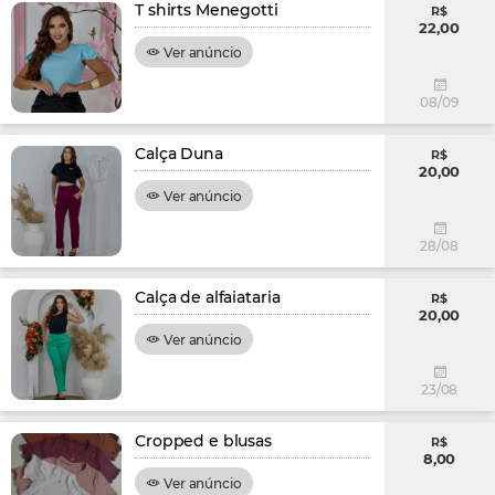
T shirts Menegotti
R$
22,00
Ver anúncio
08/09
Calça Duna
R$
20,00
Ver anúncio
28/08
Calça de alfaiataria
R$
20,00
Ver anúncio
23/08
Cropped e blusas
R$
8,00
Ver anúncio