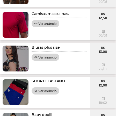
20/05
Camisas masculinas.
R$
12,50
Ver anúncio
05/03
Blusas plus size
R$
13,00
Ver anúncio
22/02
SHORT ELASTANO
R$
12,00
Ver anúncio
18/02
Baby doolll
R$