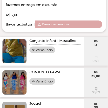
fazemos entrega em excursão
R$12,00
[favorite_button]
Denunciar anúncio
Conjunto Infantil Masculino
R$
13
Ver anúncio
06/11
CONJUNTO FARM
R$
35,00
Ver anúncio
09/09
Joggofi
R$
35