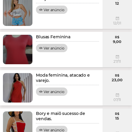
12
Ver anúncio
12/01
Blusas Feminina
R$
9,00
Ver anúncio
27/11
Moda feminina, atacado e
R$
23,00
varejo.
Ver anúncio
07/11
Bory e maiô sucesso de
R$
15
vendas.
Ver anúncio