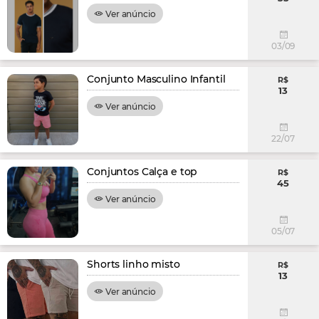
Ver anúncio
03/09
Conjunto Masculino Infantil
R$
13
Ver anúncio
22/07
Conjuntos Calça e top
R$
45
Ver anúncio
05/07
Shorts linho misto
R$
13
Ver anúncio