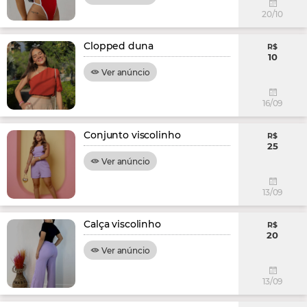
20/10
Clopped duna
R$
10
Ver anúncio
16/09
Conjunto viscolinho
R$
25
Ver anúncio
13/09
Calça viscolinho
R$
20
Ver anúncio
13/09