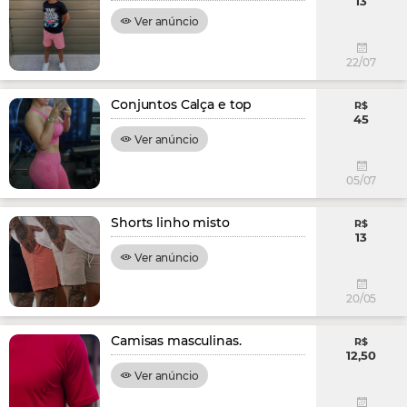
13
Ver anúncio
22/07
Conjuntos Calça e top
R$
45
Ver anúncio
05/07
Shorts linho misto
R$
13
Ver anúncio
20/05
Camisas masculinas.
R$
12,50
Ver anúncio