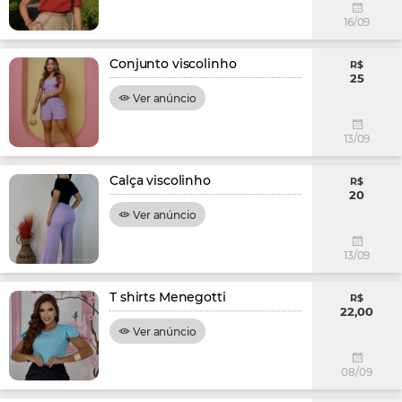
16/09
Conjunto viscolinho
R$
25
Ver anúncio
13/09
Calça viscolinho
R$
20
Ver anúncio
13/09
T shirts Menegotti
R$
22,00
Ver anúncio
08/09