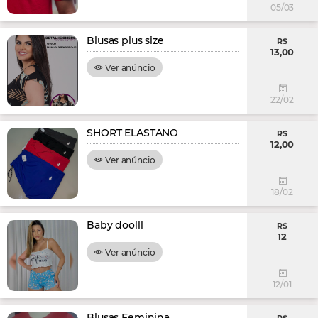
05/03
Blusas plus size
R$
13,00
Ver anúncio
22/02
SHORT ELASTANO
R$
12,00
Ver anúncio
18/02
Baby doolll
R$
12
Ver anúncio
12/01
Blusas Feminina