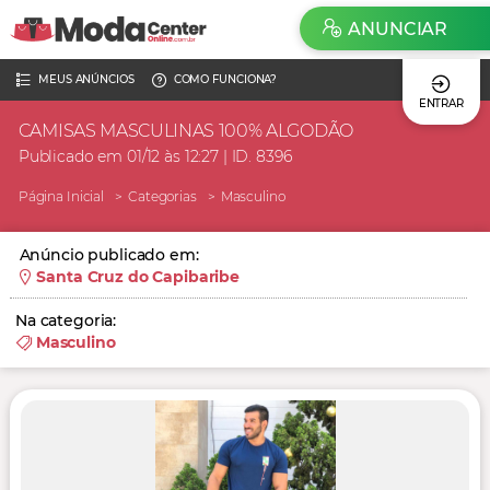
ANUNCIAR
MEUS ANÚNCIOS
COMO FUNCIONA?
ENTRAR
CAMISAS MASCULINAS 100% ALGODÃO
Publicado em 01/12 às 12:27 | ID. 8396
Página Inicial
Categorias
Masculino
Anúncio publicado em:
Santa Cruz do Capibaribe
Na categoria:
Masculino