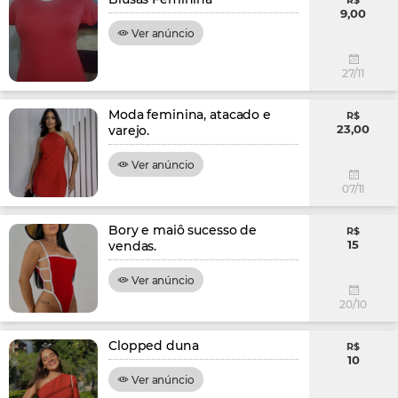
R$
9,00
Ver anúncio
27/11
Moda feminina, atacado e
R$
23,00
varejo.
Ver anúncio
07/11
Bory e maiô sucesso de
R$
15
vendas.
Ver anúncio
20/10
Clopped duna
R$
10
Ver anúncio