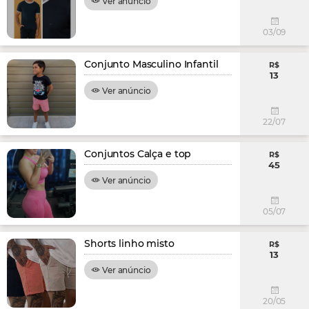
Ver anúncio
03/09
Conjunto Masculino Infantil
R$
13
Ver anúncio
22/07
Conjuntos Calça e top
R$
45
Ver anúncio
05/07
Shorts linho misto
R$
13
Ver anúncio
20/05