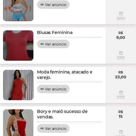
Ver anúncio
12/01
Blusas Feminina
R$
9,00
Ver anúncio
27/11
Moda feminina, atacado e
R$
23,00
varejo.
Ver anúncio
07/11
Bory e maiô sucesso de
R$
15
vendas.
Ver anúncio