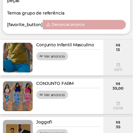
peças
Temos grupo de referência
[favorite_button]
Denunciar anúncio
Conjunto Infantil Masculino
R$
13
Ver anúncio
06/11
CONJUNTO FARM
R$
35,00
Ver anúncio
09/09
Joggofi
R$
35