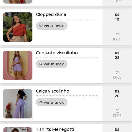
20/10
Clopped duna
R$
10
Ver anúncio
16/09
Conjunto viscolinho
R$
25
Ver anúncio
13/09
Calça viscolinho
R$
20
Ver anúncio
13/09
T shirts Menegotti
R$