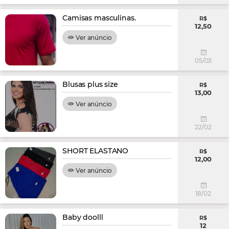
Camisas masculinas.
R$
12,50
Ver anúncio
05/03
Blusas plus size
R$
13,00
Ver anúncio
22/02
SHORT ELASTANO
R$
12,00
Ver anúncio
18/02
Baby doolll
R$
12