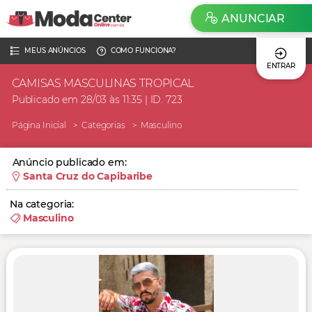
ANUNCIAR
MEUS ANÚNCIOS
COMO FUNCIONA?
ENTRAR
CAMISAS MASCULINAS TROPICAL
Publicado em 28/03 às 11:35 | ID. 723
Página Inicial
Categorias
Masculino
Anúncio publicado em:
Santa Cruz do Capibaribe
Na categoria:
Masculino