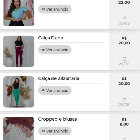
22,00
Ver anúncio
08/09
Calça Duna
R$
20,00
Ver anúncio
28/08
Calça de alfaiataria
R$
20,00
Ver anúncio
23/08
Cropped e blusas
R$
8,00
Ver anúncio