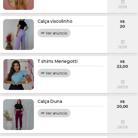
13/09
Calça viscolinho
R$
20
Ver anúncio
13/09
T shirts Menegotti
R$
22,00
Ver anúncio
08/09
Calça Duna
R$
20,00
Ver anúncio
28/08