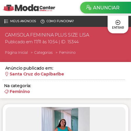
ANUNCIAR
MEUS ANÚNCIOS
COMO FUNCIONA?
ENTRAR
CAMISOLA FEMININA PLUS SIZE LISA
Publicado em 17/11 às 10:54 | ID. 15344
Página Inicial
Categorias
Feminino
Anúncio publicado em:
Santa Cruz do Capibaribe
Na categoria:
Feminino