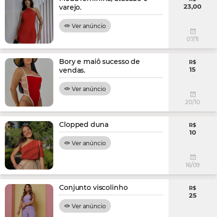
23,00
varejo.
Ver anúncio
07/11
Bory e maiô sucesso de
R$
15
vendas.
Ver anúncio
20/10
Clopped duna
R$
10
Ver anúncio
16/09
Conjunto viscolinho
R$
25
Ver anúncio