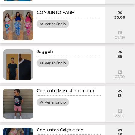
CONJUNTO FARM
R$
35,00
Ver anúncio
09/09
Joggofi
R$
35
Ver anúncio
03/09
Conjunto Masculino Infantil
R$
13
Ver anúncio
22/07
Conjuntos Calça e top
R$
45