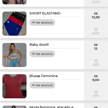
22/02
SHORT ELASTANO
R$
12,00
Ver anúncio
18/02
Baby doolll
R$
12
Ver anúncio
12/01
Blusas Feminina
R$
9,00
Ver anúncio
27/11
Moda feminina, atacado e
R$