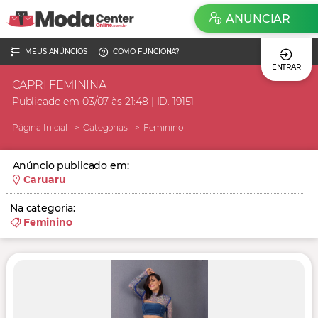
ANUNCIAR
MEUS ANÚNCIOS
COMO FUNCIONA?
ENTRAR
CAPRI FEMININA
Publicado em 03/07 às 21:48 | ID. 19151
Página Inicial
Categorias
Feminino
Anúncio publicado em:
Caruaru
Na categoria:
Feminino