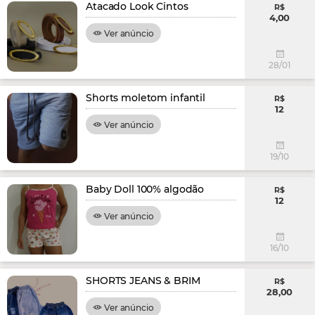
Atacado Look Cintos
R$
4,00
Ver anúncio
28/01
Shorts moletom infantil
R$
12
Ver anúncio
19/10
Baby Doll 100% algodão
R$
12
Ver anúncio
16/10
SHORTS JEANS & BRIM
R$
28,00
Ver anúncio