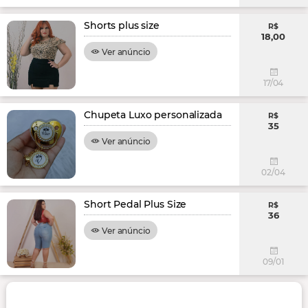
Shorts plus size
R$
18,00
Ver anúncio
17/04
Chupeta Luxo personalizada
R$
35
Ver anúncio
02/04
Short Pedal Plus Size
R$
36
Ver anúncio
09/01