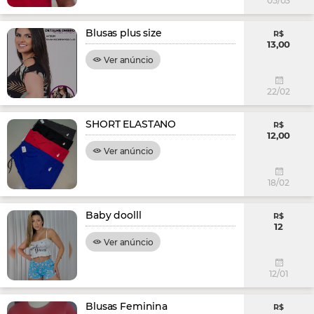
05/03
Blusas plus size
R$
13,00
Ver anúncio
22/02
SHORT ELASTANO
R$
12,00
Ver anúncio
18/02
Baby doolll
R$
12
Ver anúncio
12/01
Blusas Feminina
R$