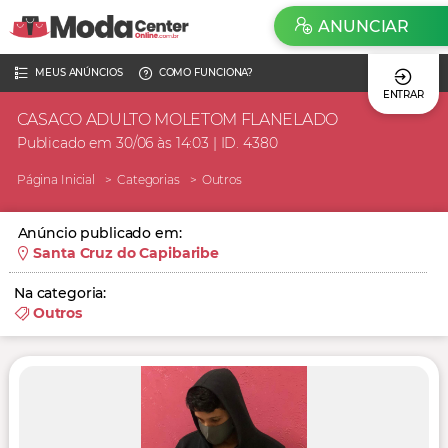
ANUNCIAR
MEUS ANÚNCIOS
COMO FUNCIONA?
ENTRAR
CASACO ADULTO MOLETOM FLANELADO
Publicado em 30/06 às 14:03 | ID. 4380
Página Inicial
Categorias
Outros
Anúncio publicado em:
Santa Cruz do Capibaribe
Na categoria:
Outros