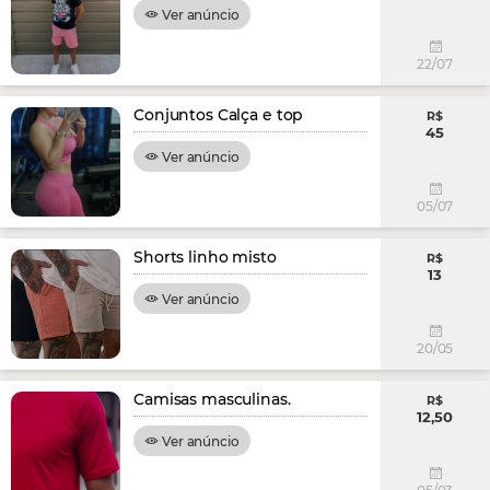
Ver anúncio
22/07
Conjuntos Calça e top
R$
45
Ver anúncio
05/07
Shorts linho misto
R$
13
Ver anúncio
20/05
Camisas masculinas.
R$
12,50
Ver anúncio