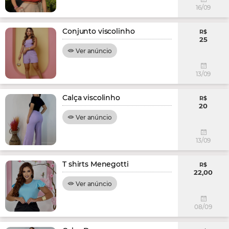
16/09
Conjunto viscolinho
R$
25
Ver anúncio
13/09
Calça viscolinho
R$
20
Ver anúncio
13/09
T shirts Menegotti
R$
22,00
Ver anúncio
08/09