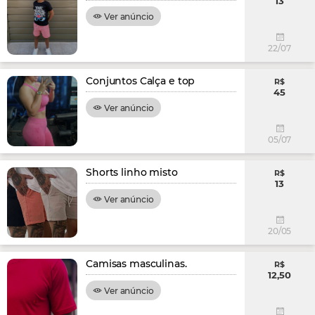
13
Ver anúncio
22/07
Conjuntos Calça e top
R$
45
Ver anúncio
05/07
Shorts linho misto
R$
13
Ver anúncio
20/05
Camisas masculinas.
R$
12,50
Ver anúncio