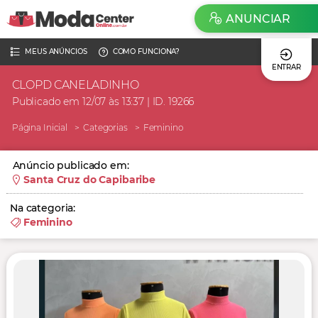
ANUNCIAR
MEUS ANÚNCIOS
COMO FUNCIONA?
ENTRAR
CLOPD CANELADINHO
Publicado em 12/07 às 13:37 | ID. 19266
Página Inicial
Categorias
Feminino
Anúncio publicado em:
Santa Cruz do Capibaribe
Na categoria:
Feminino