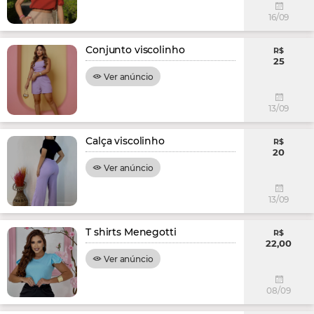
16/09
Conjunto viscolinho
R$
25
Ver anúncio
13/09
Calça viscolinho
R$
20
Ver anúncio
13/09
T shirts Menegotti
R$
22,00
Ver anúncio
08/09