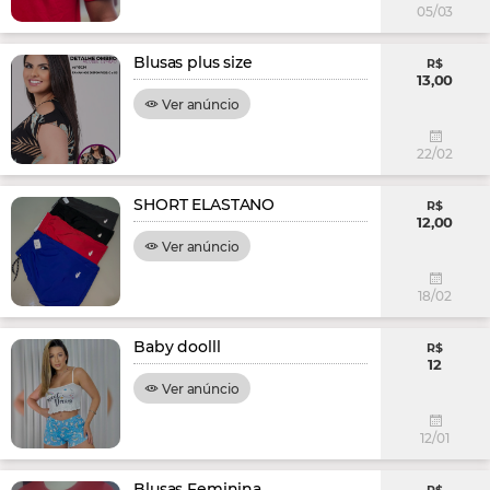
05/03
Blusas plus size
R$
13,00
Ver anúncio
22/02
SHORT ELASTANO
R$
12,00
Ver anúncio
18/02
Baby doolll
R$
12
Ver anúncio
12/01
Blusas Feminina