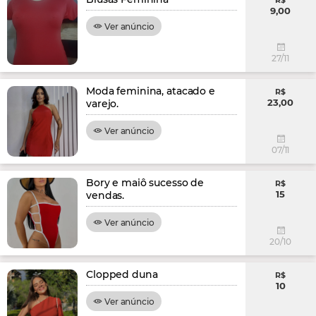
R$
9,00
Ver anúncio
27/11
Moda feminina, atacado e
R$
23,00
varejo.
Ver anúncio
07/11
Bory e maiô sucesso de
R$
15
vendas.
Ver anúncio
20/10
Clopped duna
R$
10
Ver anúncio