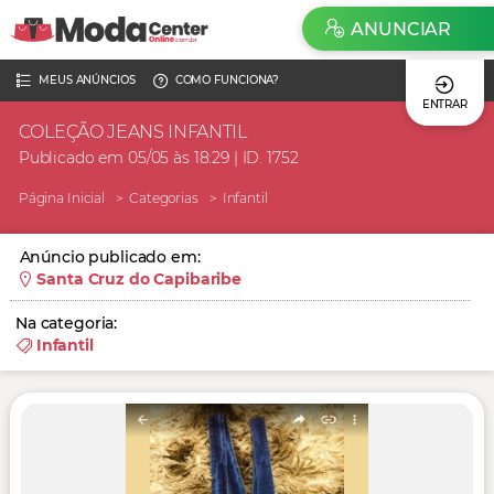
ANUNCIAR
MEUS ANÚNCIOS
COMO FUNCIONA?
ENTRAR
COLEÇÃO JEANS INFANTIL
Publicado em 05/05 às 18:29 | ID. 1752
Página Inicial
Categorias
Infantil
Anúncio publicado em:
Santa Cruz do Capibaribe
Na categoria:
Infantil