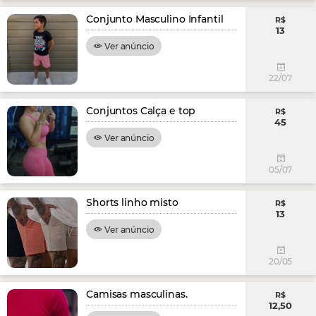
Conjunto Masculino Infantil
R$
13
Ver anúncio
22/07
Conjuntos Calça e top
R$
45
Ver anúncio
05/07
Shorts linho misto
R$
13
Ver anúncio
20/05
Camisas masculinas.
R$
12,50