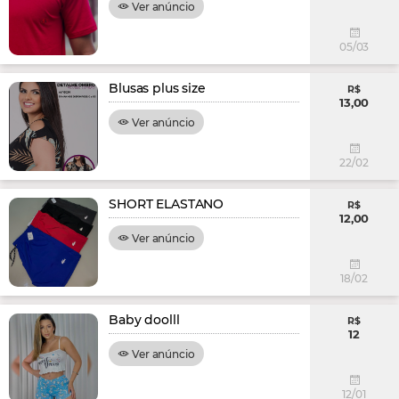
Ver anúncio
05/03
Blusas plus size
R$
13,00
Ver anúncio
22/02
SHORT ELASTANO
R$
12,00
Ver anúncio
18/02
Baby doolll
R$
12
Ver anúncio
12/01