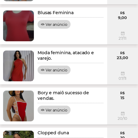
Blusas Feminina
R$
9,00
Ver anúncio
27/11
Moda feminina, atacado e
R$
23,00
varejo.
Ver anúncio
07/11
Bory e maiô sucesso de
R$
15
vendas.
Ver anúncio
20/10
Clopped duna
R$
10