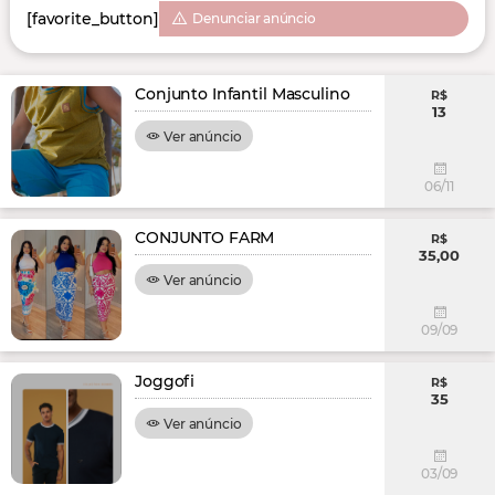
[favorite_button]
Denunciar anúncio
Conjunto Infantil Masculino
R$
13
Ver anúncio
06/11
CONJUNTO FARM
R$
35,00
Ver anúncio
09/09
Joggofi
R$
35
Ver anúncio
03/09