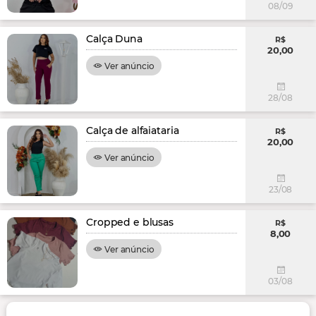
08/09
Calça Duna
R$
20,00
Ver anúncio
28/08
Calça de alfaiataria
R$
20,00
Ver anúncio
23/08
Cropped e blusas
R$
8,00
Ver anúncio
03/08