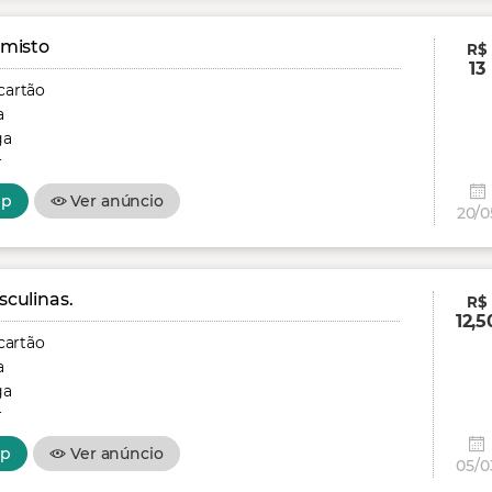
 misto
R$
13
cartão
a
ga
r
pp
Ver anúncio
20/0
culinas.
R$
12,5
cartão
a
ga
r
pp
Ver anúncio
05/0