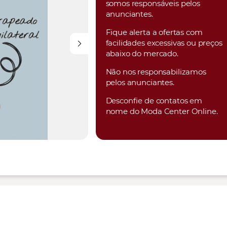
somos responsáveis pelos
anunciantes.
Fique alerta a ofertas com
facilidades excessivas ou preços
abaixo do mercado.
Não nos responsabilizamos
pelos anunciantes.
Desconfie de contatos em
nome do Moda Center Online.