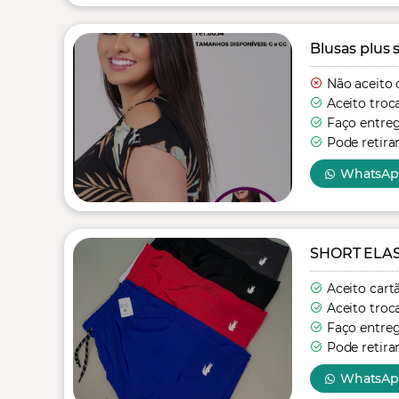
Blusas plus s
Não aceito 
Aceito troc
Faço entre
Pode retira
WhatsA
SHORT ELA
Aceito cart
Aceito troc
Faço entre
Pode retira
WhatsA