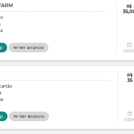
FARM
R$
35,0
ão
a
ga
p
Ver anúncio
09/0
R$
35
cartão
a
ga
r
pp
Ver anúncio
03/0