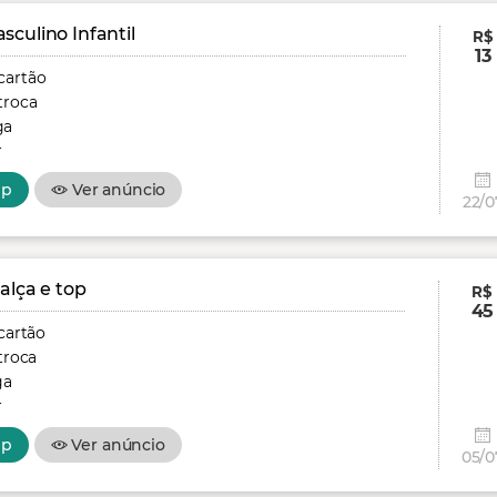
culino Infantil
R$
13
cartão
troca
ga
r
pp
Ver anúncio
22/0
alça e top
R$
45
cartão
troca
ga
r
pp
Ver anúncio
05/0