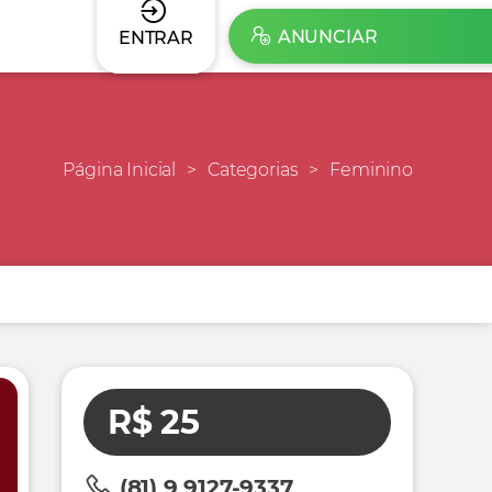
ANUNCIAR
ENTRAR
Página Inicial
Categorias
Feminino
R$ 25
(81) 9 9127-9337