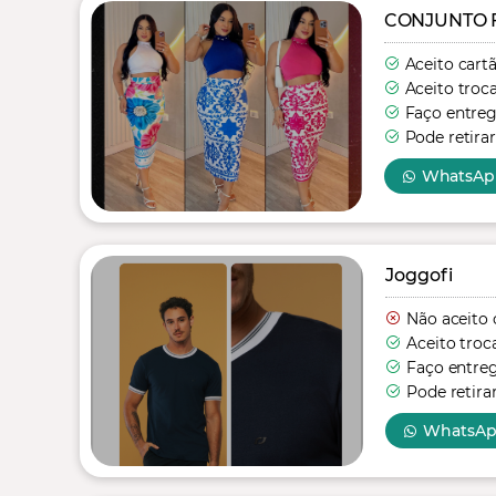
CONJUNTO 
Aceito cart
Aceito troc
Faço entre
Pode retirar
WhatsAp
Joggofi
Não aceito 
Aceito troc
Faço entre
Pode retira
WhatsA