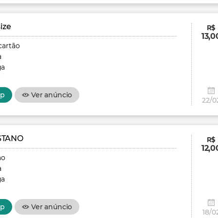
ize
R$
13,0
cartão
a
ga
r
pp
Ver anúncio
22/0
STANO
R$
12,0
ão
a
ga
r
pp
Ver anúncio
18/0