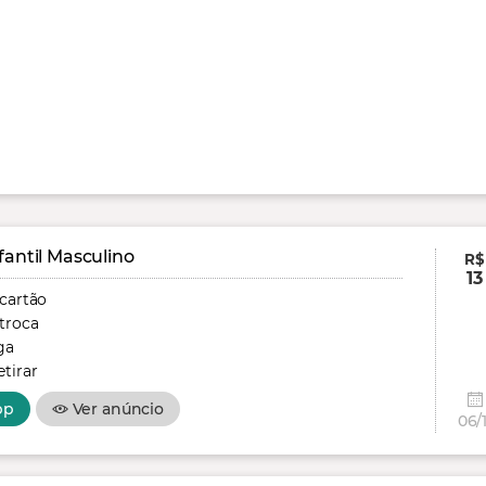
fantil Masculino
R$
13
 cartão
troca
ga
tirar
pp
Ver anúncio
06/1