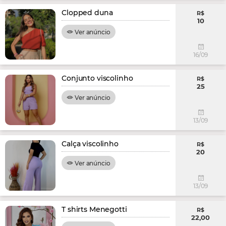
Clopped duna
R$
10
Ver anúncio
16/09
Conjunto viscolinho
R$
25
Ver anúncio
13/09
Calça viscolinho
R$
20
Ver anúncio
13/09
T shirts Menegotti
R$
22,00