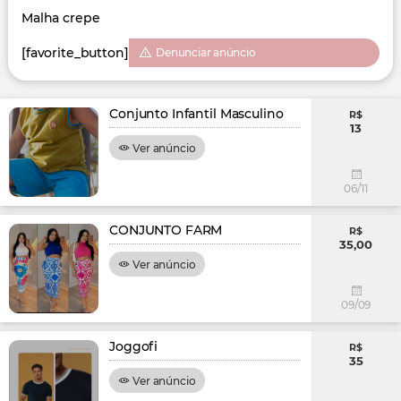
Malha crepe
[favorite_button]
Denunciar anúncio
Conjunto Infantil Masculino
R$
13
Ver anúncio
06/11
CONJUNTO FARM
R$
35,00
Ver anúncio
09/09
Joggofi
R$
35
Ver anúncio