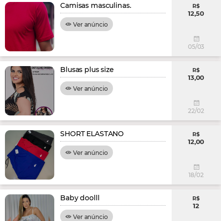
Camisas masculinas.
R$
12,50
Ver anúncio
05/03
Blusas plus size
R$
13,00
Ver anúncio
22/02
SHORT ELASTANO
R$
12,00
Ver anúncio
18/02
Baby doolll
R$
12
Ver anúncio