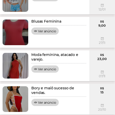
12/01
Blusas Feminina
R$
9,00
Ver anúncio
27/11
Moda feminina, atacado e
R$
23,00
varejo.
Ver anúncio
07/11
Bory e maiô sucesso de
R$
15
vendas.
Ver anúncio
20/10