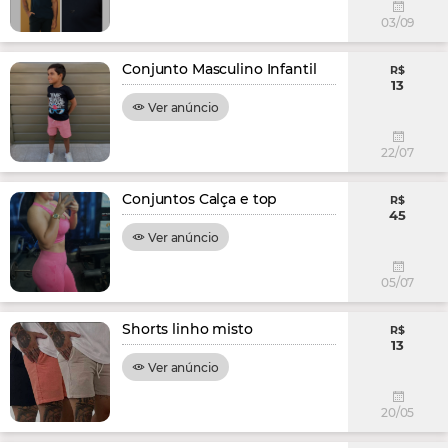
03/09
Conjunto Masculino Infantil
R$
13
Ver anúncio
22/07
Conjuntos Calça e top
R$
45
Ver anúncio
05/07
Shorts linho misto
R$
13
Ver anúncio
20/05