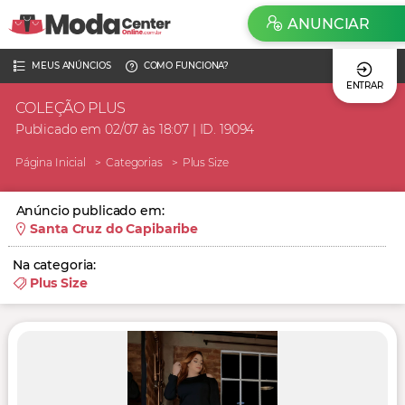
ANUNCIAR
MEUS ANÚNCIOS
COMO FUNCIONA?
ENTRAR
COLEÇÃO PLUS
Publicado em 02/07 às 18:07 | ID. 19094
Página Inicial
Categorias
Plus Size
Anúncio publicado em:
Santa Cruz do Capibaribe
Na categoria:
Plus Size