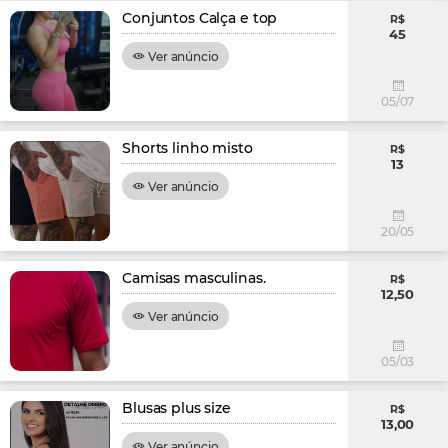
Conjuntos Calça e top
R$
45
Ver anúncio
05/07
Shorts linho misto
R$
13
Ver anúncio
20/05
Camisas masculinas.
R$
12,50
Ver anúncio
05/03
Blusas plus size
R$
13,00
Ver anúncio