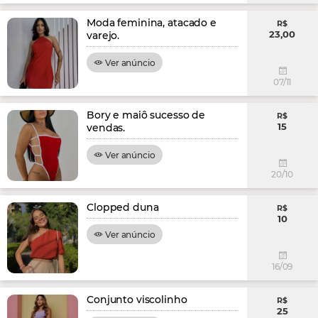
Moda feminina, atacado e
R$
23,00
varejo.
Ver anúncio
07/11
Bory e maiô sucesso de
R$
15
vendas.
Ver anúncio
20/10
Clopped duna
R$
10
Ver anúncio
16/09
Conjunto viscolinho
R$
25