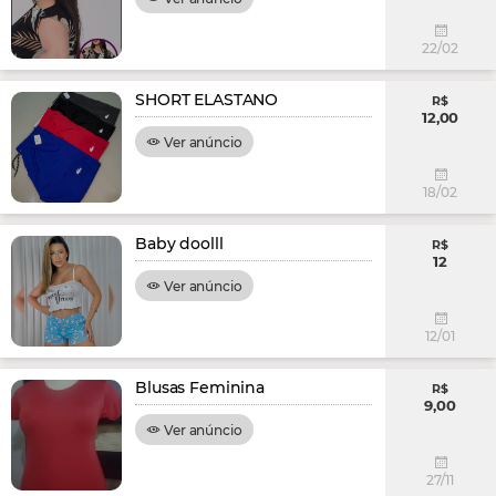
22/02
SHORT ELASTANO
R$
12,00
Ver anúncio
18/02
Baby doolll
R$
12
Ver anúncio
12/01
Blusas Feminina
R$
9,00
Ver anúncio
27/11