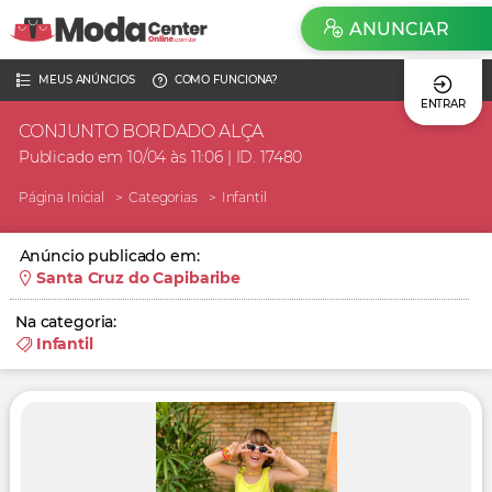
ANUNCIAR
MEUS ANÚNCIOS
COMO FUNCIONA?
ENTRAR
CONJUNTO BORDADO ALÇA
Publicado em 10/04 às 11:06 | ID. 17480
Página Inicial
Categorias
Infantil
Anúncio publicado em:
Santa Cruz do Capibaribe
Na categoria:
Infantil