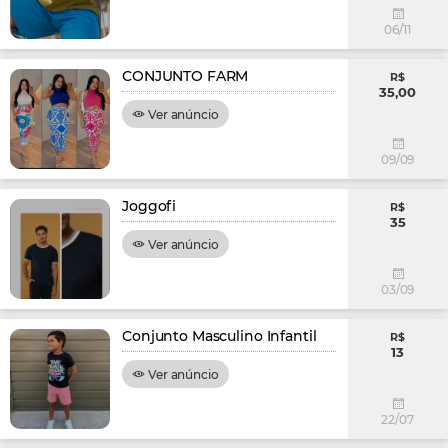
06/11
CONJUNTO FARM
R$
35,00
Ver anúncio
09/09
Joggofi
R$
35
Ver anúncio
03/09
Conjunto Masculino Infantil
R$
13
Ver anúncio
22/07