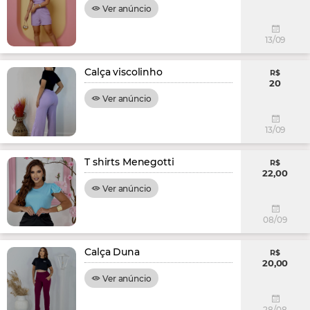
Ver anúncio
13/09
Calça viscolinho
R$
20
Ver anúncio
13/09
T shirts Menegotti
R$
22,00
Ver anúncio
08/09
Calça Duna
R$
20,00
Ver anúncio
28/08