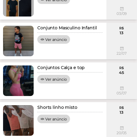
03/09
Conjunto Masculino Infantil
R$
13
Ver anúncio
22/07
Conjuntos Calça e top
R$
45
Ver anúncio
05/07
Shorts linho misto
R$
13
Ver anúncio
20/05