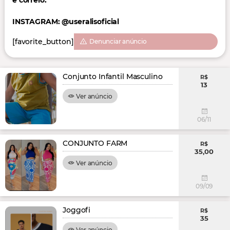
e correio.
INSTAGRAM: @useralisoficial
[favorite_button]
Denunciar anúncio
Conjunto Infantil Masculino
R$
13
Ver anúncio
06/11
CONJUNTO FARM
R$
35,00
Ver anúncio
09/09
Joggofi
R$
35
Ver anúncio