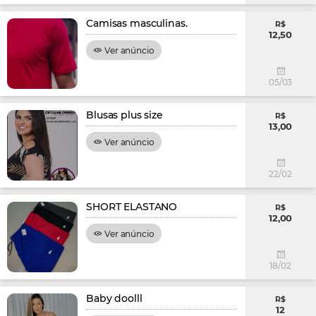
Camisas masculinas.
R$
12,50
Ver anúncio
05/03
Blusas plus size
R$
13,00
Ver anúncio
22/02
SHORT ELASTANO
R$
12,00
Ver anúncio
18/02
Baby doolll
R$
12