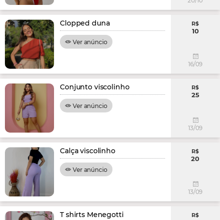
20/10
Clopped duna
R$
10
Ver anúncio
16/09
Conjunto viscolinho
R$
25
Ver anúncio
13/09
Calça viscolinho
R$
20
Ver anúncio
13/09
T shirts Menegotti
R$