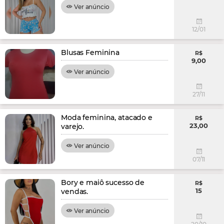
Ver anúncio
12/01
Blusas Feminina
R$
9,00
Ver anúncio
27/11
Moda feminina, atacado e
R$
23,00
varejo.
Ver anúncio
07/11
Bory e maiô sucesso de
R$
15
vendas.
Ver anúncio