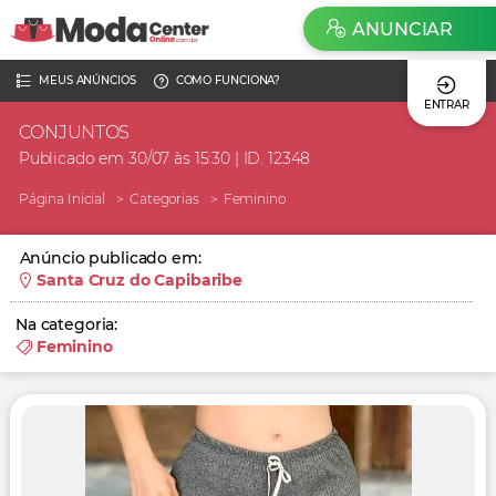
ANUNCIAR
MEUS ANÚNCIOS
COMO FUNCIONA?
ENTRAR
CONJUNTOS
Publicado em 30/07 às 15:30 | ID. 12348
Página Inicial
Categorias
Feminino
Anúncio publicado em:
Santa Cruz do Capibaribe
Na categoria:
Feminino