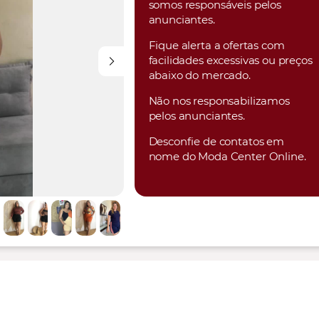
somos responsáveis pelos
anunciantes.
Fique alerta a ofertas com
facilidades excessivas ou preços
abaixo do mercado.
Não nos responsabilizamos
pelos anunciantes.
Desconfie de contatos em
nome do Moda Center Online.