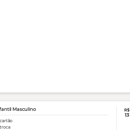
fantil Masculino
R$
13
 cartão
troca