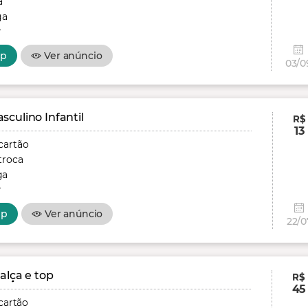
a
ga
r
pp
Ver anúncio
03/0
culino Infantil
R$
13
cartão
troca
ga
r
pp
Ver anúncio
22/0
alça e top
R$
45
cartão