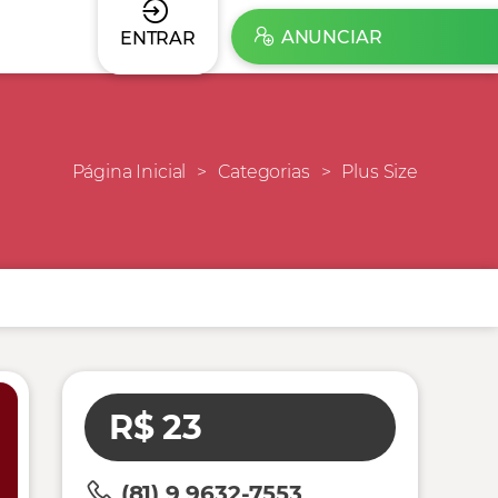
ANUNCIAR
ENTRAR
Página Inicial
Categorias
Plus Size
R$ 23
(81) 9 9632-7553