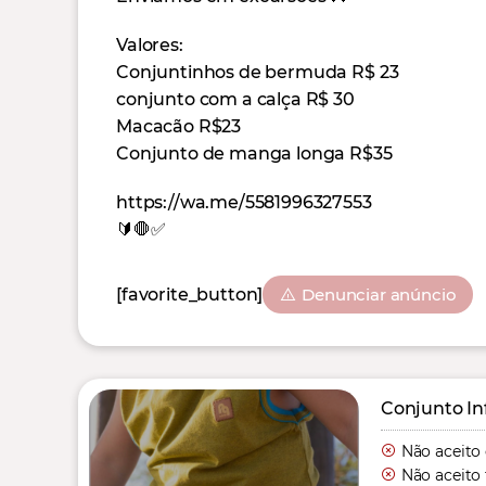
Valores:
Conjuntinhos de bermuda R$ 23
conjunto com a calça R$ 30
Macacão R$23
Conjunto de manga longa R$35
https://wa.me/5581996327553
🔰🛑✅
[favorite_button]
Denunciar anúncio
Conjunto In
Não aceito
Não aceito 