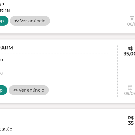
ga
tirar
pp
Ver anúncio
06/1
FARM
R$
35,0
ão
a
ga
p
Ver anúncio
09/0
R$
35
cartão