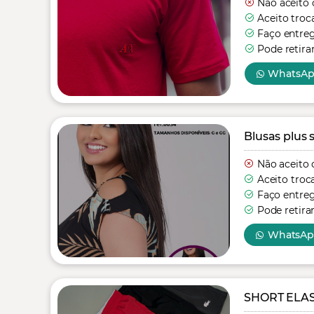
Não aceito 
Aceito troc
Faço entre
Pode retira
WhatsA
Blusas plus s
Não aceito 
Aceito troc
Faço entre
Pode retira
WhatsA
SHORT ELA