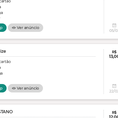
cartão
a
ga
r
pp
Ver anúncio
05/0
ize
R$
13,0
cartão
a
ga
r
pp
Ver anúncio
22/0
STANO
R$
12,0