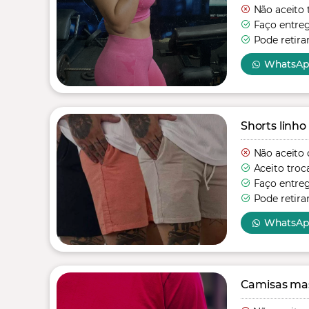
Não aceito 
Faço entre
Pode retira
WhatsA
Shorts linho
Não aceito 
Aceito troc
Faço entre
Pode retira
WhatsA
Camisas mas