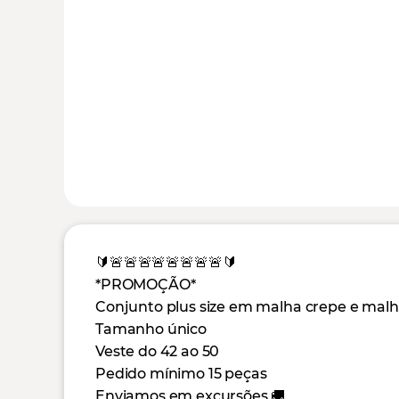
🔰🚨🚨🚨🚨🚨🚨🚨🚨🔰
*PROMOÇÃO*
Conjunto plus size em malha crepe e mal
Tamanho único
Veste do 42 ao 50
Pedido mínimo 15 peças
Enviamos em excursões 🚚