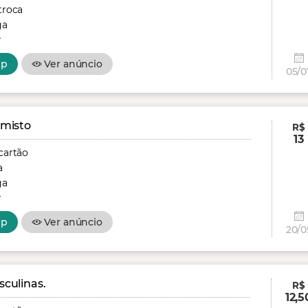
troca
ga
r
pp
Ver anúncio
05/0
 misto
R$
13
cartão
a
ga
r
pp
Ver anúncio
20/0
culinas.
R$
12,5