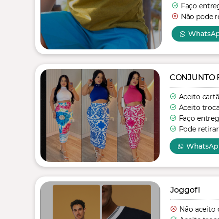
Faço entre
Não pode re
WhatsA
CONJUNTO 
Aceito cart
Aceito troc
Faço entre
Pode retirar
WhatsAp
Joggofi
Não aceito 