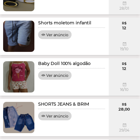
28/01
Shorts moletom infantil
R$
12
Ver anúncio
19/10
Baby Doll 100% algodão
R$
12
Ver anúncio
16/10
SHORTS JEANS & BRIM
R$
28,00
Ver anúncio
29/04