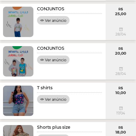
CONJUNTOS
R$
25,00
Ver anúncio
28/04
CONJUNTOS
R$
20,00
Ver anúncio
28/04
T shirts
R$
10,00
Ver anúncio
17/04
Shorts plus size
R$
18,00