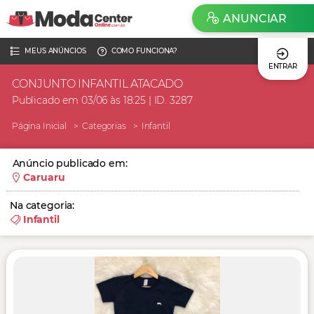
ANUNCIAR
MEUS ANÚNCIOS
COMO FUNCIONA?
ENTRAR
CONJUNTO INFANTIL ATACADO
Publicado em 03/06 às 18:25 | ID. 3287
Página Inicial
Categorias
Infantil
Anúncio publicado em:
Caruaru
Na categoria:
Infantil