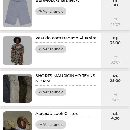
BERMUDAS BRANCA
R$
30
Ver anúncio
23/07
Vestido com Babado Plus size
R$
35,00
Ver anúncio
02/07
SHORTS MAURICINHO JEANS
R$
25,00
& BRIM
Ver anúncio
17/03
Atacado Look Cintos
R$
4,00
Ver anúncio