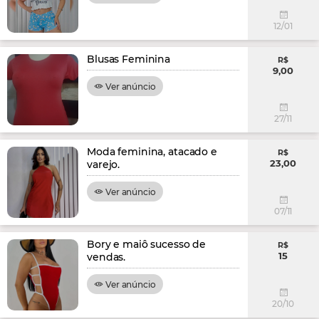
12/01
Blusas Feminina
R$
9,00
Ver anúncio
27/11
Moda feminina, atacado e
R$
23,00
varejo.
Ver anúncio
07/11
Bory e maiô sucesso de
R$
15
vendas.
Ver anúncio
20/10