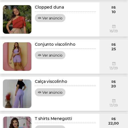
Clopped duna
R$
10
Ver anúncio
16/09
Conjunto viscolinho
R$
25
Ver anúncio
13/09
Calça viscolinho
R$
20
Ver anúncio
13/09
T shirts Menegotti
R$
22,00