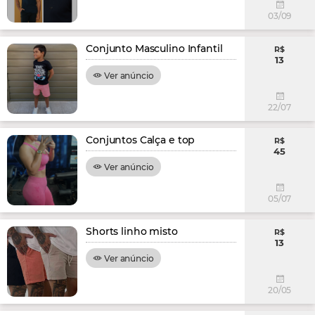
03/09
Conjunto Masculino Infantil
R$
13
Ver anúncio
22/07
Conjuntos Calça e top
R$
45
Ver anúncio
05/07
Shorts linho misto
R$
13
Ver anúncio
20/05