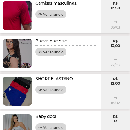
Camisas masculinas.
R$
12,50
Ver anúncio
05/03
Blusas plus size
R$
13,00
Ver anúncio
22/02
SHORT ELASTANO
R$
12,00
Ver anúncio
18/02
Baby doolll
R$
12
Ver anúncio