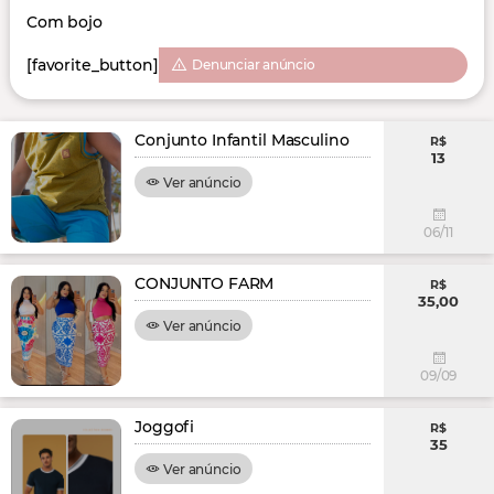
Com bojo
[favorite_button]
Denunciar anúncio
Conjunto Infantil Masculino
R$
13
Ver anúncio
06/11
CONJUNTO FARM
R$
35,00
Ver anúncio
09/09
Joggofi
R$
35
Ver anúncio