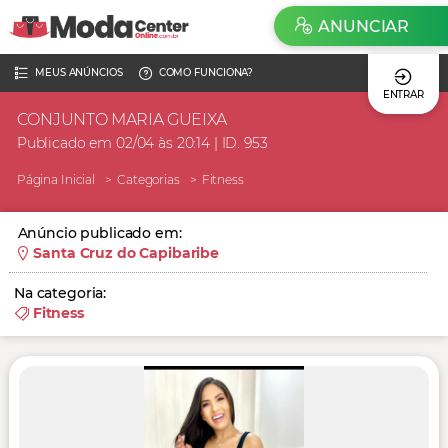
ANUNCIAR
MEUS ANÚNCIOS
COMO FUNCIONA?
ENTRAR
CONJUNTO MARIA GUEIXA
Publicado em 02/04 às 20:14 | ID. 953
Página Inicial
Categorias
Fitness
Anúncio publicado em:
Santa Cruz do Capibaribe
Na categoria:
Fitness