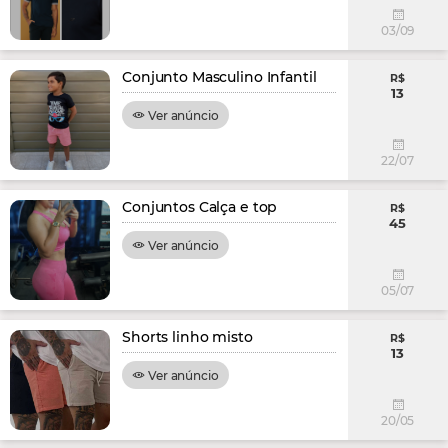
03/09
Conjunto Masculino Infantil
R$
13
Ver anúncio
22/07
Conjuntos Calça e top
R$
45
Ver anúncio
05/07
Shorts linho misto
R$
13
Ver anúncio
20/05