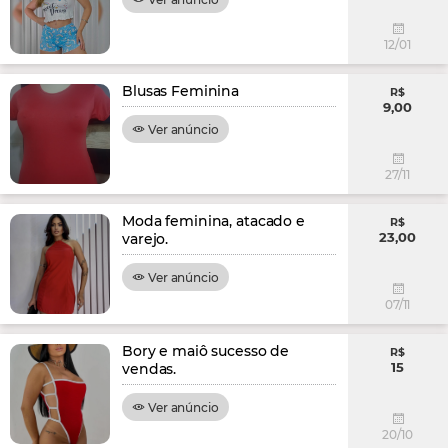
12/01
Blusas Feminina
R$
9,00
Ver anúncio
27/11
Moda feminina, atacado e
R$
23,00
varejo.
Ver anúncio
07/11
Bory e maiô sucesso de
R$
15
vendas.
Ver anúncio
20/10