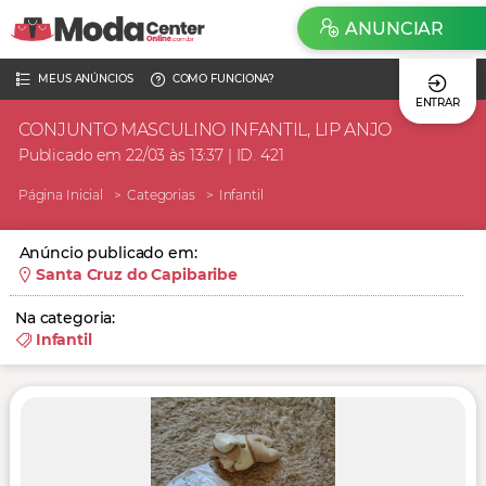
ANUNCIAR
MEUS ANÚNCIOS
COMO FUNCIONA?
ENTRAR
CONJUNTO MASCULINO INFANTIL, LIP ANJO
Publicado em 22/03 às 13:37 | ID. 421
Página Inicial
Categorias
Infantil
Anúncio publicado em:
Santa Cruz do Capibaribe
Na categoria:
Infantil