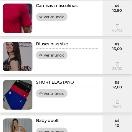
Camisas masculinas.
R$
12,50
Ver anúncio
05/03
Blusas plus size
R$
13,00
Ver anúncio
22/02
SHORT ELASTANO
R$
12,00
Ver anúncio
18/02
Baby doolll
R$
12
Ver anúncio