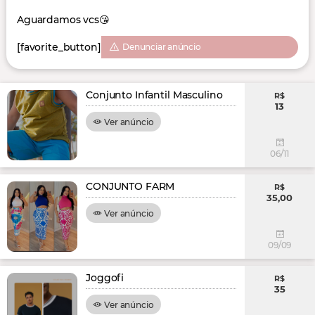
Aguardamos vcs😘
[favorite_button]
Denunciar anúncio
Conjunto Infantil Masculino
R$
13
Ver anúncio
06/11
CONJUNTO FARM
R$
35,00
Ver anúncio
09/09
Joggofi
R$
35
Ver anúncio