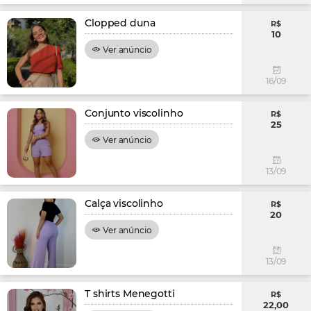
Clopped duna
R$
10
Ver anúncio
16/09
Conjunto viscolinho
R$
25
Ver anúncio
13/09
Calça viscolinho
R$
20
Ver anúncio
13/09
T shirts Menegotti
R$
22,00