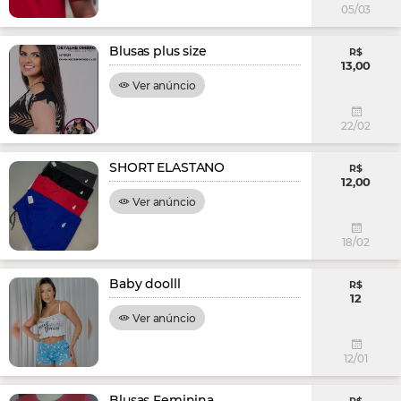
05/03
Blusas plus size
R$
13,00
Ver anúncio
22/02
SHORT ELASTANO
R$
12,00
Ver anúncio
18/02
Baby doolll
R$
12
Ver anúncio
12/01
Blusas Feminina