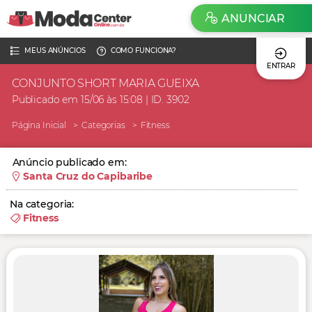
ANUNCIAR
MEUS ANÚNCIOS
COMO FUNCIONA?
ENTRAR
CONJUNTO SHORT MARIA GUEIXA
Publicado em 15/06 às 15:08 | ID. 3902
Página Inicial
Categorias
Fitness
Anúncio publicado em:
Santa Cruz do Capibaribe
Na categoria:
Fitness