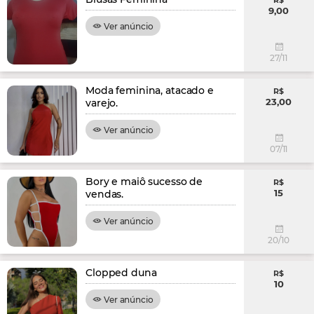
R$
9,00
Ver anúncio
27/11
Moda feminina, atacado e
R$
23,00
varejo.
Ver anúncio
07/11
Bory e maiô sucesso de
R$
15
vendas.
Ver anúncio
20/10
Clopped duna
R$
10
Ver anúncio