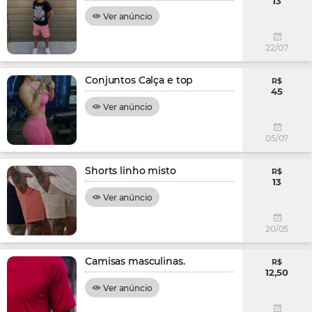
13
Ver anúncio
22/07
Conjuntos Calça e top
R$
45
Ver anúncio
05/07
Shorts linho misto
R$
13
Ver anúncio
20/05
Camisas masculinas.
R$
12,50
Ver anúncio