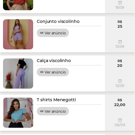
16/09
Conjunto viscolinho
R$
25
Ver anúncio
13/09
Calça viscolinho
R$
20
Ver anúncio
13/09
T shirts Menegotti
R$
22,00
Ver anúncio
08/09