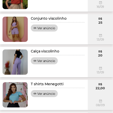
16/09
Conjunto viscolinho
R$
25
Ver anúncio
13/09
Calça viscolinho
R$
20
Ver anúncio
13/09
T shirts Menegotti
R$
22,00
Ver anúncio
08/09