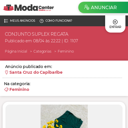
ANUNCIAR
MEUS ANÚNCIOS
COMO FUNCIONA?
ENTRAR
CONJUNTO SUPLEX REGATA
Publicado em 08/04 às 22:22 | ID. 1107
Página Inicial
Categorias
Feminino
Anúncio publicado em:
Santa Cruz do Capibaribe
Na categoria:
Feminino