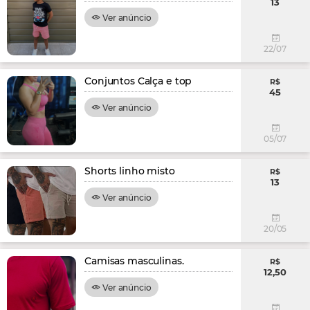
13
Ver anúncio
22/07
Conjuntos Calça e top
R$
45
Ver anúncio
05/07
Shorts linho misto
R$
13
Ver anúncio
20/05
Camisas masculinas.
R$
12,50
Ver anúncio