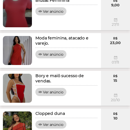
Blusas Feminina
R$
9,00
Ver anúncio
27/11
Moda feminina, atacado e
R$
23,00
varejo.
Ver anúncio
07/11
Bory e maiô sucesso de
R$
15
vendas.
Ver anúncio
20/10
Clopped duna
R$
10
Ver anúncio