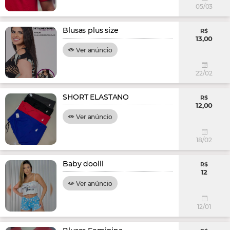
05/03
Blusas plus size
R$
13,00
Ver anúncio
22/02
SHORT ELASTANO
R$
12,00
Ver anúncio
18/02
Baby doolll
R$
12
Ver anúncio
12/01