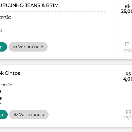
RICINHO JEANS & BRIM
R$
25,0
cartão
a
ga
p
Ver anúncio
17/0
k Cintos
R$
4,0
cartão
a
ga
r
pp
Ver anúncio
28/0