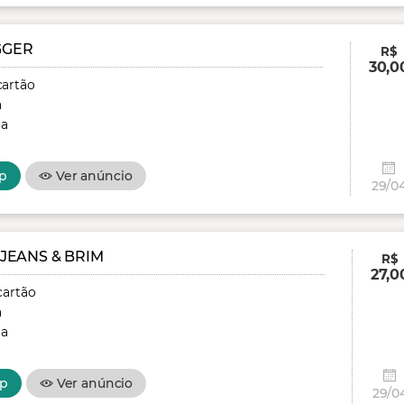
GGER
R$
30,0
cartão
a
ga
p
Ver anúncio
29/0
JEANS & BRIM
R$
27,0
cartão
a
ga
r
p
Ver anúncio
29/0