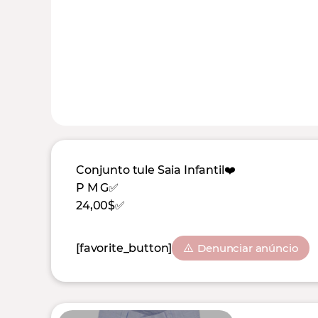
Conjunto tule Saia Infantil❤️
P M G✅
24,00$✅
[favorite_button]
Denunciar anúncio