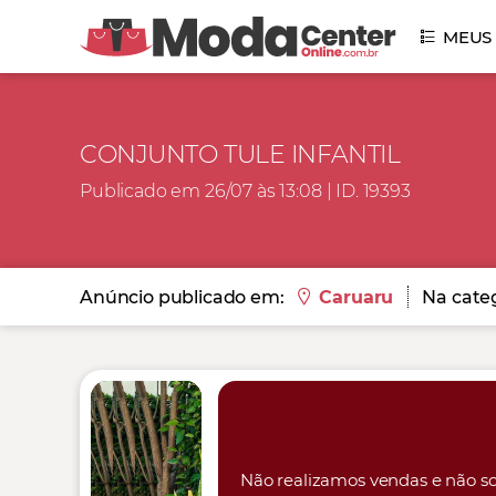
MEUS
CONJUNTO TULE INFANTIL
Publicado em 26/07 às 13:08 | ID. 19393
Anúncio publicado em:
Caruaru
Na categ
Não realizamos vendas e não so