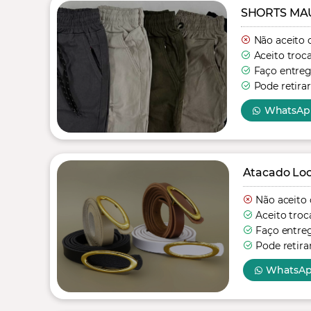
SHORTS MAU
Não aceito 
Aceito troc
Faço entre
Pode retirar
WhatsAp
Atacado Loo
Não aceito 
Aceito troc
Faço entre
Pode retira
WhatsA