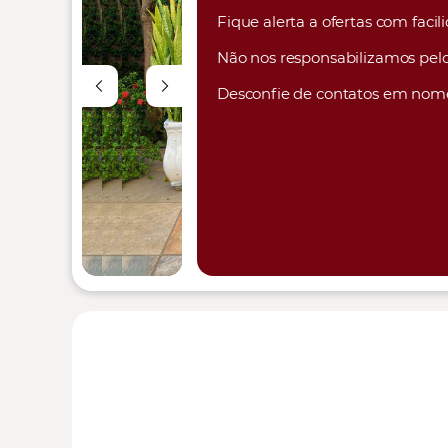
Fique alerta a ofertas com faci
Não nos responsabilizamos pelo
Desconfie de contatos em nom