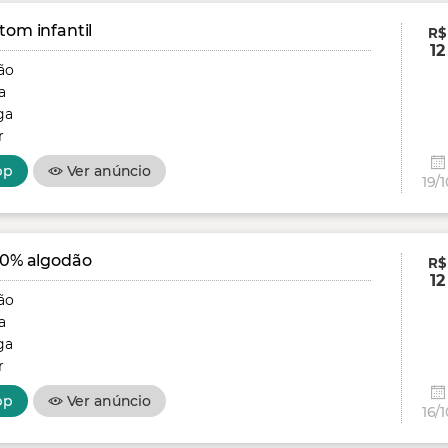
tom infantil
R$
12
ão
a
ga
r
pp
Ver anúncio
19/1
00% algodão
R$
12
ão
a
ga
r
pp
Ver anúncio
16/1