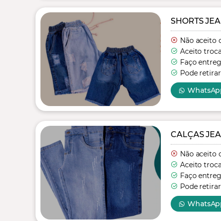
SHORTS JEA
Não aceito 
Aceito troc
Faço entre
Pode retirar
WhatsAp
CALÇAS JEA
Não aceito 
Aceito troc
Faço entre
Pode retirar
WhatsAp