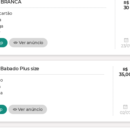
 BRANCA
R$
30
cartão
a
ga
r
pp
Ver anúncio
23/0
 Babado Plus size
R$
35,0
ão
a
ga
p
Ver anúncio
02/0