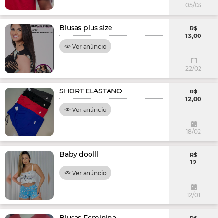
05/03
Blusas plus size
R$
13,00
Ver anúncio
22/02
SHORT ELASTANO
R$
12,00
Ver anúncio
18/02
Baby doolll
R$
12
Ver anúncio
12/01
Blusas Feminina