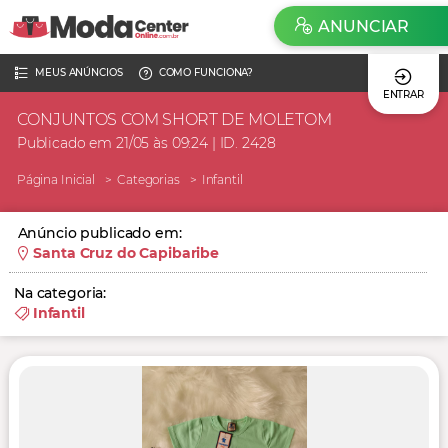
ANUNCIAR
MEUS ANÚNCIOS
COMO FUNCIONA?
ENTRAR
CONJUNTOS COM SHORT DE MOLETOM
Publicado em 21/05 às 09:24 | ID. 2428
Página Inicial
Categorias
Infantil
Anúncio publicado em:
Santa Cruz do Capibaribe
Na categoria:
Infantil