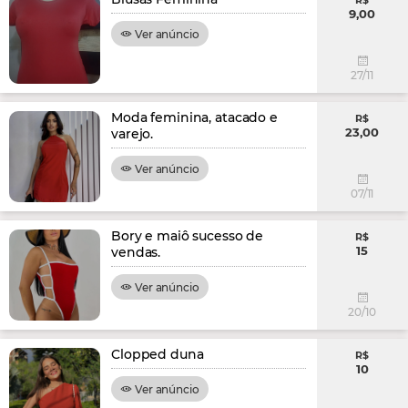
R$
9,00
Ver anúncio
27/11
Moda feminina, atacado e
R$
23,00
varejo.
Ver anúncio
07/11
Bory e maiô sucesso de
R$
15
vendas.
Ver anúncio
20/10
Clopped duna
R$
10
Ver anúncio