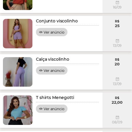
16/09
Conjunto viscolinho
R$
25
Ver anúncio
13/09
Calça viscolinho
R$
20
Ver anúncio
13/09
T shirts Menegotti
R$
22,00
Ver anúncio
08/09