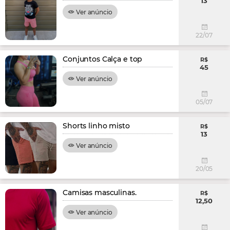
13
Ver anúncio
22/07
Conjuntos Calça e top
R$
45
Ver anúncio
05/07
Shorts linho misto
R$
13
Ver anúncio
20/05
Camisas masculinas.
R$
12,50
Ver anúncio