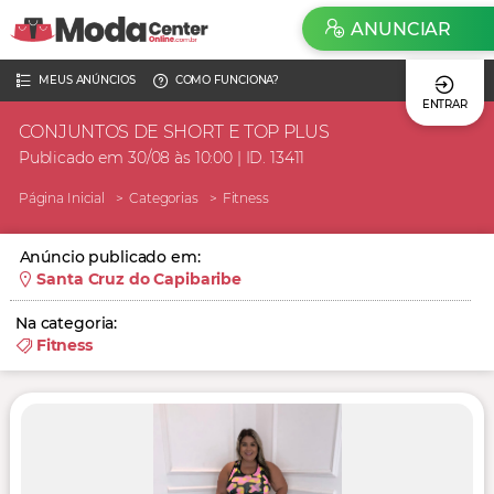
ANUNCIAR
MEUS ANÚNCIOS
COMO FUNCIONA?
ENTRAR
CONJUNTOS DE SHORT E TOP PLUS
Publicado em 30/08 às 10:00 | ID. 13411
Página Inicial
Categorias
Fitness
Anúncio publicado em:
Santa Cruz do Capibaribe
Na categoria:
Fitness