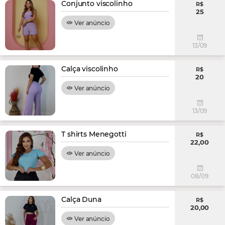
Conjunto viscolinho
R$
25
Ver anúncio
13/09
Calça viscolinho
R$
20
Ver anúncio
13/09
T shirts Menegotti
R$
22,00
Ver anúncio
08/09
Calça Duna
R$
20,00
Ver anúncio