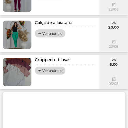
28/08
Calça de alfaiataria
R$
20,00
Ver anúncio
23/08
Cropped e blusas
R$
8,00
Ver anúncio
03/08