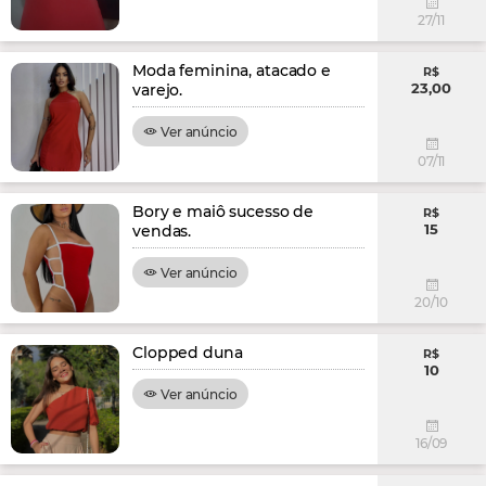
27/11
Moda feminina, atacado e
R$
23,00
varejo.
Ver anúncio
07/11
Bory e maiô sucesso de
R$
15
vendas.
Ver anúncio
20/10
Clopped duna
R$
10
Ver anúncio
16/09