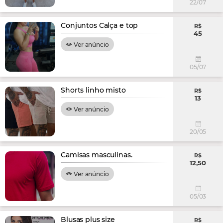
22/07
Conjuntos Calça e top
R$
45
Ver anúncio
05/07
Shorts linho misto
R$
13
Ver anúncio
20/05
Camisas masculinas.
R$
12,50
Ver anúncio
05/03
Blusas plus size
R$