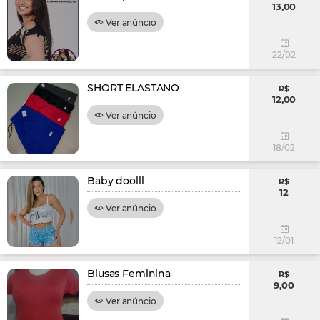
13,00
Ver anúncio
22/02
SHORT ELASTANO
R$
12,00
Ver anúncio
18/02
Baby doolll
R$
12
Ver anúncio
12/01
Blusas Feminina
R$
9,00
Ver anúncio