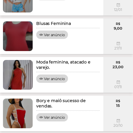
12/01
Blusas Feminina
R$
9,00
Ver anúncio
27/11
Moda feminina, atacado e
R$
23,00
varejo.
Ver anúncio
07/11
Bory e maiô sucesso de
R$
15
vendas.
Ver anúncio
20/10