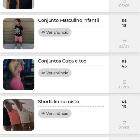
03/09
Conjunto Masculino Infantil
R$
13
Ver anúncio
22/07
Conjuntos Calça e top
R$
45
Ver anúncio
05/07
Shorts linho misto
R$
13
Ver anúncio
20/05