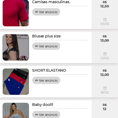
Camisas masculinas.
R$
12,50
Ver anúncio
05/03
Blusas plus size
R$
13,00
Ver anúncio
22/02
SHORT ELASTANO
R$
12,00
Ver anúncio
18/02
Baby doolll
R$
12
Ver anúncio