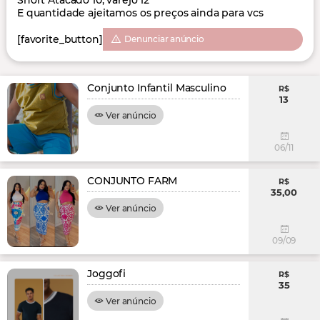
Short Atacado 10, varejo 12
E quantidade ajeitamos os preços ainda para vcs
[favorite_button]
Denunciar anúncio
Conjunto Infantil Masculino
R$
13
Ver anúncio
06/11
CONJUNTO FARM
R$
35,00
Ver anúncio
09/09
Joggofi
R$
35
Ver anúncio