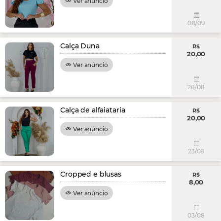
Ver anúncio
08/09
Calça Duna
R$
20,00
Ver anúncio
28/08
Calça de alfaiataria
R$
20,00
Ver anúncio
23/08
Cropped e blusas
R$
8,00
Ver anúncio
03/08