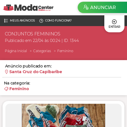
ANUNCIAR
MEUS ANÚNCIOS
COMO FUNCIONA?
ENTRAR
CONJUNTOS FEMININOS
Publicado em 22/04 às 00:24 | ID. 1344
Página Inicial
Categorias
Feminino
Anúncio publicado em:
Santa Cruz do Capibaribe
Na categoria:
Feminino