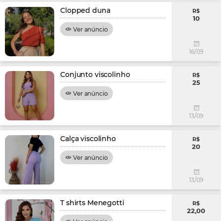
Clopped duna
R$
10
Ver anúncio
16/09
Conjunto viscolinho
R$
25
Ver anúncio
13/09
Calça viscolinho
R$
20
Ver anúncio
13/09
T shirts Menegotti
R$
22,00