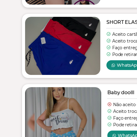
SHORT ELA
Aceito cart
Aceito troc
Faço entre
Pode retira
WhatsA
Baby doolll
Não aceito
Aceito troc
Faço entre
Pode retira
WhatsA