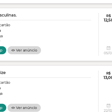
culinas.
R$
12,5
cartão
a
ga
r
pp
Ver anúncio
05/0
ize
R$
13,0
cartão
a
ga
r
pp
Ver anúncio
22/0