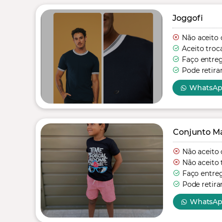
Joggofi
Não aceito 
Aceito troc
Faço entre
Pode retira
WhatsA
Conjunto Mas
Não aceito 
Não aceito 
Faço entre
Pode retira
WhatsA