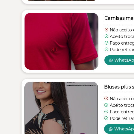
Camisas mas
Não aceito 
Aceito troc
Faço entre
Pode retira
WhatsA
Blusas plus s
Não aceito 
Aceito troc
Faço entre
Pode retira
WhatsA