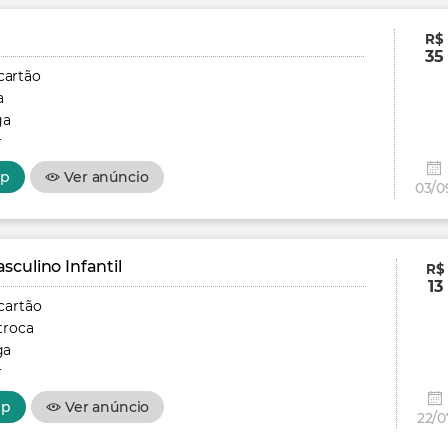
R$
35
cartão
a
ga
r
pp
Ver anúncio
03/0
culino Infantil
R$
13
cartão
troca
ga
r
pp
Ver anúncio
22/0