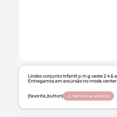
Lindos conjunto infantil p m g veste 2 4 6 
Entregamos em excursão no moda center
[favorite_button]
Denunciar anúncio