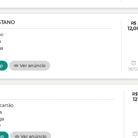
STANO
R$
12,0
ão
a
ga
r
pp
Ver anúncio
18/0
R$
12
 cartão
a
ga
r
pp
Ver anúncio