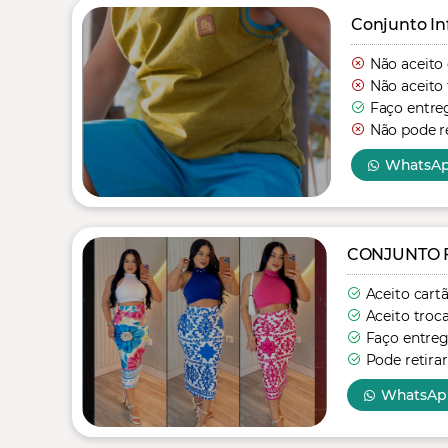
Conjunto In
Não aceito
Não aceito 
Faço entre
Não pode re
WhatsA
CONJUNTO 
Aceito cart
Aceito troc
Faço entre
Pode retirar
WhatsAp