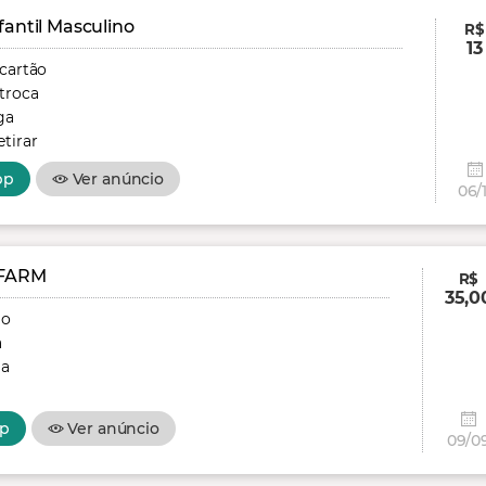
fantil Masculino
R$
13
 cartão
troca
ga
tirar
pp
Ver anúncio
06/1
FARM
R$
35,0
ão
a
ga
p
Ver anúncio
09/0