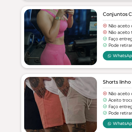
Conjuntos C
Não aceito 
Não aceito 
Faço entre
Pode retira
WhatsA
Shorts linho
Não aceito 
Aceito troc
Faço entre
Pode retira
WhatsA