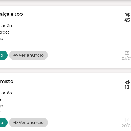
alça e top
R$
45
cartão
troca
ga
r
pp
Ver anúncio
05/0
 misto
R$
13
cartão
a
ga
r
pp
Ver anúncio
20/0