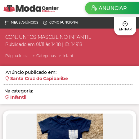
ANUNCIAR
MEUS ANÚNCIOS
COMO FUNCIONA?
ENTRAR
CONJUNTOS MASCULINO INFANTIL
Publicado em 01/11 às 14:18 | ID. 14918
Página Inicial
Categorias
Infantil
Anúncio publicado em:
Santa Cruz do Capibaribe
Na categoria:
Infantil