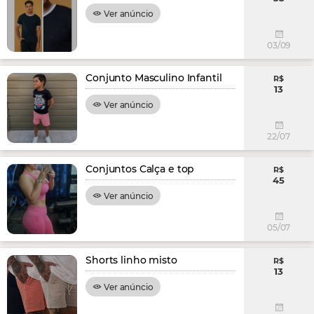
Ver anúncio
03/09
Conjunto Masculino Infantil
R$
13
Ver anúncio
22/07
Conjuntos Calça e top
R$
45
Ver anúncio
05/07
Shorts linho misto
R$
13
Ver anúncio