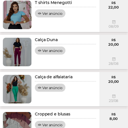
T shirts Menegotti
R$
22,00
Ver anúncio
08/09
Calça Duna
R$
20,00
Ver anúncio
28/08
Calça de alfaiataria
R$
20,00
Ver anúncio
23/08
Cropped e blusas
R$
8,00
Ver anúncio