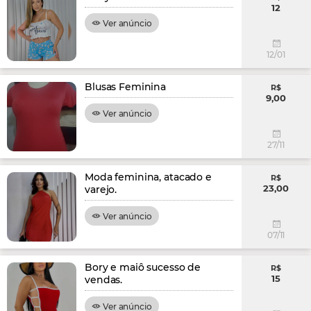
12
Ver anúncio
12/01
Blusas Feminina
R$
9,00
Ver anúncio
27/11
Moda feminina, atacado e
R$
23,00
varejo.
Ver anúncio
07/11
Bory e maiô sucesso de
R$
15
vendas.
Ver anúncio