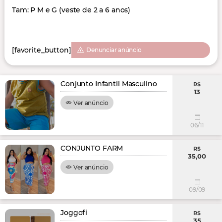
Tam: P M e G (veste de 2 a 6 anos)
[favorite_button]
Denunciar anúncio
Conjunto Infantil Masculino
R$
13
Ver anúncio
06/11
CONJUNTO FARM
R$
35,00
Ver anúncio
09/09
Joggofi
R$
35