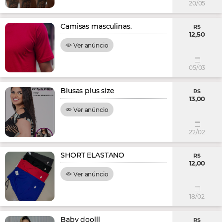
20/05
Camisas masculinas.
R$
12,50
Ver anúncio
05/03
Blusas plus size
R$
13,00
Ver anúncio
22/02
SHORT ELASTANO
R$
12,00
Ver anúncio
18/02
Baby doolll
R$