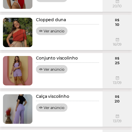
20/10
Clopped duna
R$
10
Ver anúncio
16/09
Conjunto viscolinho
R$
25
Ver anúncio
13/09
Calça viscolinho
R$
20
Ver anúncio
13/09