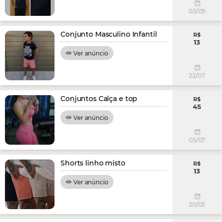
03/09
Conjunto Masculino Infantil
R$
13
Ver anúncio
22/07
Conjuntos Calça e top
R$
45
Ver anúncio
05/07
Shorts linho misto
R$
13
Ver anúncio
20/05