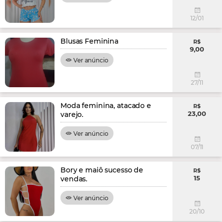
12/01
Blusas Feminina
R$
9,00
Ver anúncio
27/11
Moda feminina, atacado e
R$
23,00
varejo.
Ver anúncio
07/11
Bory e maiô sucesso de
R$
15
vendas.
Ver anúncio
20/10