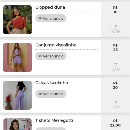
Clopped duna
R$
10
Ver anúncio
16/09
Conjunto viscolinho
R$
25
Ver anúncio
13/09
Calça viscolinho
R$
20
Ver anúncio
13/09
T shirts Menegotti
R$
22,00