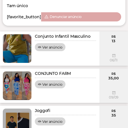
Tam único
[favorite_button]
Denunciar anúncio
Conjunto Infantil Masculino
R$
13
Ver anúncio
06/11
CONJUNTO FARM
R$
35,00
Ver anúncio
09/09
Joggofi
R$
35
Ver anúncio