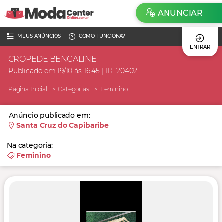
ANUNCIAR
MEUS ANÚNCIOS
COMO FUNCIONA?
ENTRAR
CROPEDE BENGALINE
Publicado em 19/10 às 16:45 | ID. 20402
Página Inicial
Categorias
Feminino
Anúncio publicado em:
Santa Cruz do Capibaribe
Na categoria:
Feminino