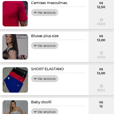
Camisas masculinas.
R$
12,50
Ver anúncio
05/03
Blusas plus size
R$
13,00
Ver anúncio
22/02
SHORT ELASTANO
R$
12,00
Ver anúncio
18/02
Baby doolll
R$
12
Ver anúncio