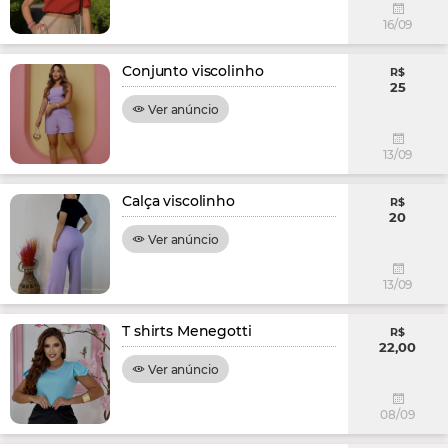
16/09
Conjunto viscolinho
R$
25
Ver anúncio
13/09
Calça viscolinho
R$
20
Ver anúncio
13/09
T shirts Menegotti
R$
22,00
Ver anúncio
08/09