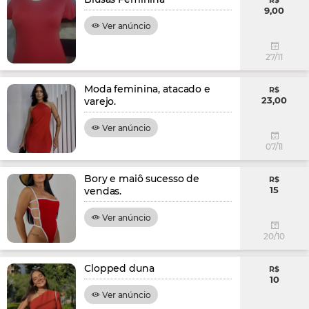
R$
9,00
Ver anúncio
27/11
Moda feminina, atacado e
R$
23,00
varejo.
Ver anúncio
07/11
Bory e maiô sucesso de
R$
15
vendas.
Ver anúncio
20/10
Clopped duna
R$
10
Ver anúncio