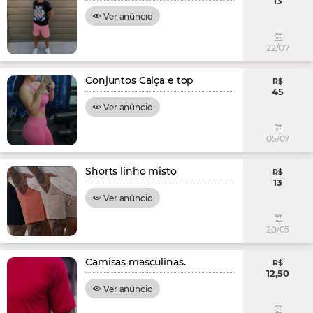
13
Ver anúncio
22/07
Conjuntos Calça e top
R$
45
Ver anúncio
05/07
Shorts linho misto
R$
13
Ver anúncio
20/05
Camisas masculinas.
R$
12,50
Ver anúncio