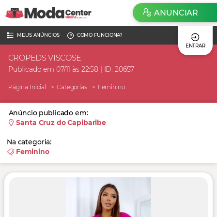
ANUNCIAR
MEUS ANÚNCIOS
COMO FUNCIONA?
ENTRAR
CROPEDS VISCOSE
Publicado em 07/11 às 22:58 | ID. 20657
Página Inicial
Categorias
Feminino
Anúncio publicado em:
Santa Cruz do Capibaribe
Na categoria:
Feminino