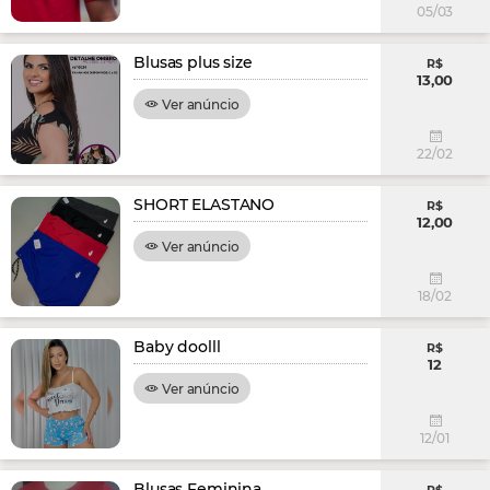
05/03
Blusas plus size
R$
13,00
Ver anúncio
22/02
SHORT ELASTANO
R$
12,00
Ver anúncio
18/02
Baby doolll
R$
12
Ver anúncio
12/01
Blusas Feminina