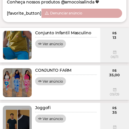
Conheça nossos produtos @amocoisalinda 💖
[favorite_button]
Denunciar anúncio
Conjunto Infantil Masculino
R$
13
Ver anúncio
06/11
CONJUNTO FARM
R$
35,00
Ver anúncio
09/09
Joggofi
R$
35
Ver anúncio