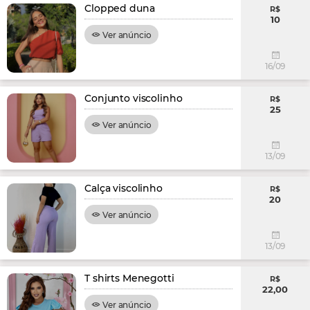
Clopped duna
R$
10
Ver anúncio
16/09
Conjunto viscolinho
R$
25
Ver anúncio
13/09
Calça viscolinho
R$
20
Ver anúncio
13/09
T shirts Menegotti
R$
22,00
Ver anúncio