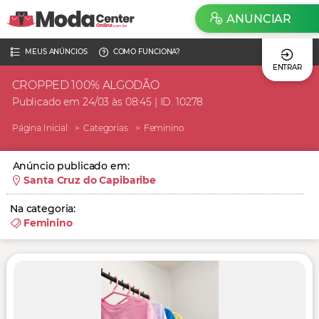
ANUNCIAR
MEUS ANÚNCIOS
COMO FUNCIONA?
ENTRAR
CROPPED 100% ALGODÃO
Publicado em 24/03 às 08:45 | ID. 10278
Página Inicial
Categorias
Feminino
Anúncio publicado em:
Santa Cruz do Capibaribe
Na categoria:
Feminino