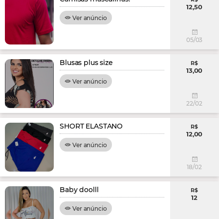
12,50
Ver anúncio
05/03
Blusas plus size
R$
13,00
Ver anúncio
22/02
SHORT ELASTANO
R$
12,00
Ver anúncio
18/02
Baby doolll
R$
12
Ver anúncio