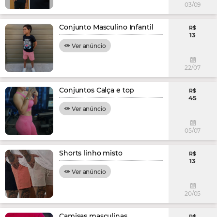
03/09
Conjunto Masculino Infantil
R$
13
Ver anúncio
22/07
Conjuntos Calça e top
R$
45
Ver anúncio
05/07
Shorts linho misto
R$
13
Ver anúncio
20/05
Camisas masculinas.
R$