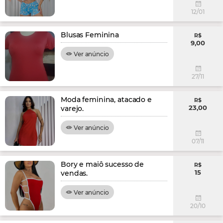
12/01
Blusas Feminina
R$
9,00
Ver anúncio
27/11
Moda feminina, atacado e
R$
23,00
varejo.
Ver anúncio
07/11
Bory e maiô sucesso de
R$
15
vendas.
Ver anúncio
20/10