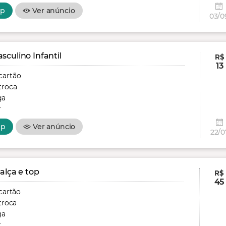
pp
Ver anúncio
03/0
culino Infantil
R$
13
cartão
troca
ga
r
pp
Ver anúncio
22/0
alça e top
R$
45
cartão
troca
ga
r