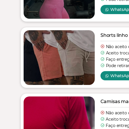
WhatsA
Shorts linho
Não aceito 
Aceito troc
Faço entre
Pode retira
WhatsA
Camisas mas
Não aceito 
Aceito troc
Faço entre