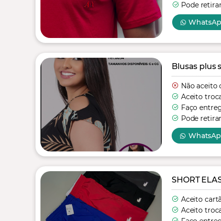
Pode retira
WhatsA
Blusas plus s
Não aceito 
Aceito troc
Faço entre
Pode retira
WhatsA
SHORT ELA
Aceito cart
Aceito troc