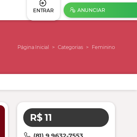
ANUNCIAR
ENTRAR
Página Inicial
Categorias
Feminino
R$ 11
(81) 9 9632-7553