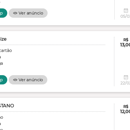
r
pp
Ver anúncio
05/0
ize
R$
13,0
cartão
a
ga
r
pp
Ver anúncio
22/0
STANO
R$
12,0
ão
a