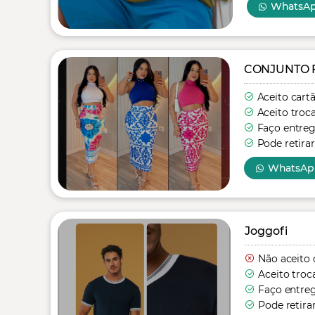
WhatsA
CONJUNTO 
Aceito cart
Aceito troc
Faço entre
Pode retirar
WhatsAp
Joggofi
Não aceito 
Aceito troc
Faço entre
Pode retira