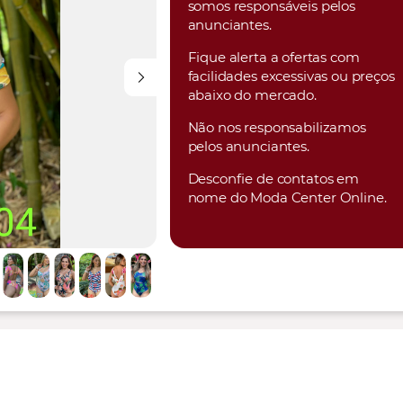
somos responsáveis pelos
anunciantes.
Fique alerta a ofertas com
facilidades excessivas ou preços
abaixo do mercado.
Não nos responsabilizamos
pelos anunciantes.
Desconfie de contatos em
nome do Moda Center Online.