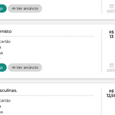
pp
Ver anúncio
05/0
 misto
R$
13
cartão
a
ga
r
pp
Ver anúncio
20/0
culinas.
R$
12,5
cartão
a
ga