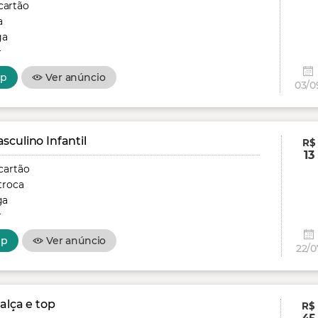
cartão
a
ga
r
pp
Ver anúncio
03/0
culino Infantil
R$
13
cartão
troca
ga
r
pp
Ver anúncio
22/0
alça e top
R$