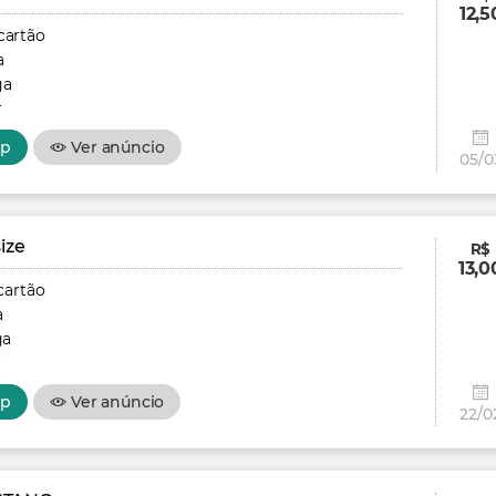
12,5
cartão
a
ga
r
pp
Ver anúncio
05/0
ize
R$
13,0
cartão
a
ga
r
pp
Ver anúncio
22/0