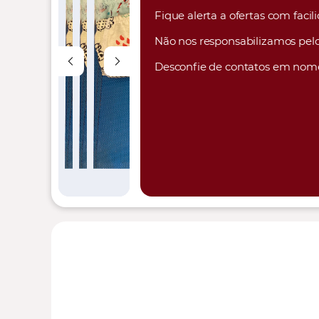
Fique alerta a ofertas com faci
Não nos responsabilizamos pelo
Desconfie de contatos em nom