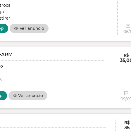
troca
ga
tirar
pp
Ver anúncio
06/1
FARM
R$
35,0
ão
a
ga
p
Ver anúncio
09/0
R$
35