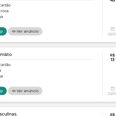
45
cartão
troca
ga
r
pp
Ver anúncio
05/0
 misto
R$
13
cartão
a
ga
r
pp
Ver anúncio
20/0
culinas.
R$