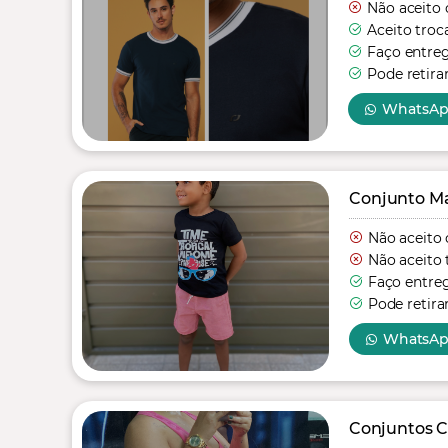
Não aceito 
Aceito troc
Faço entre
Pode retira
WhatsA
Conjunto Mas
Não aceito 
Não aceito 
Faço entre
Pode retira
WhatsA
Conjuntos C