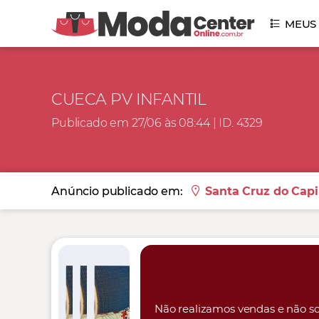
MEUS
CUECA PV INFANTIL
Publicado em 27/06 às 08:44 | ID. 4329
Anúncio publicado em:
Santa Cruz do Capi
Não realizamos vendas e não so