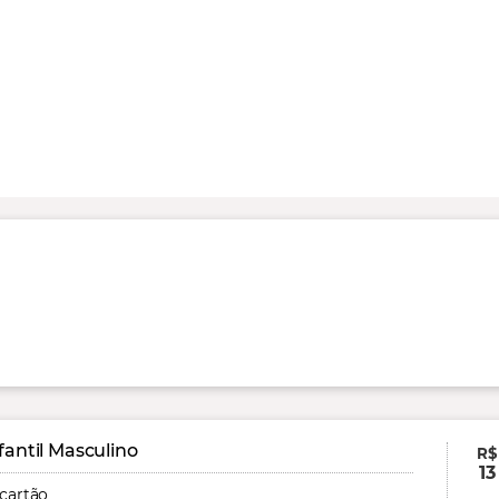
fantil Masculino
R$
13
 cartão