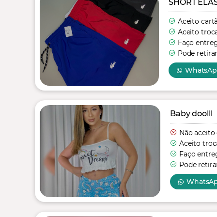
SHORT ELA
Aceito cart
Aceito troc
Faço entre
Pode retira
WhatsA
Baby doolll
Não aceito
Aceito troc
Faço entre
Pode retira
WhatsA