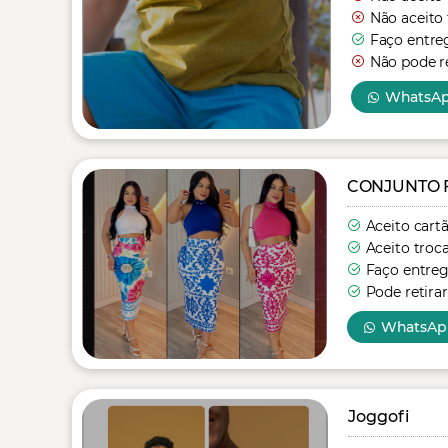
Não aceito 
Faço entre
Não pode re
WhatsA
CONJUNTO 
Aceito cart
Aceito troc
Faço entre
Pode retirar
WhatsAp
Joggofi