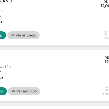
STANO
R$
12,0
ão
a
ga
r
pp
Ver anúncio
18/0
R$
12
 cartão
a
ga
r
pp
Ver anúncio
12/0