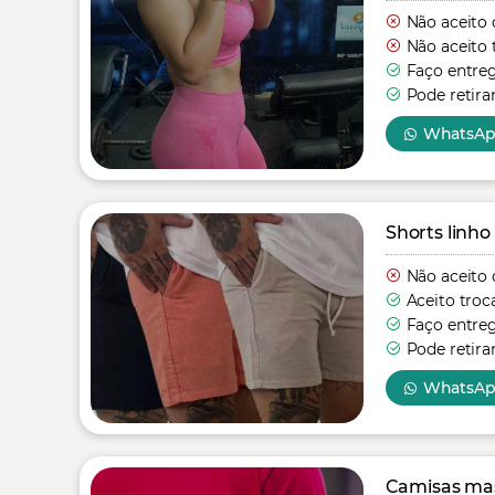
Não aceito 
Não aceito 
Faço entre
Pode retira
WhatsA
Shorts linho
Não aceito 
Aceito troc
Faço entre
Pode retira
WhatsA
Camisas mas