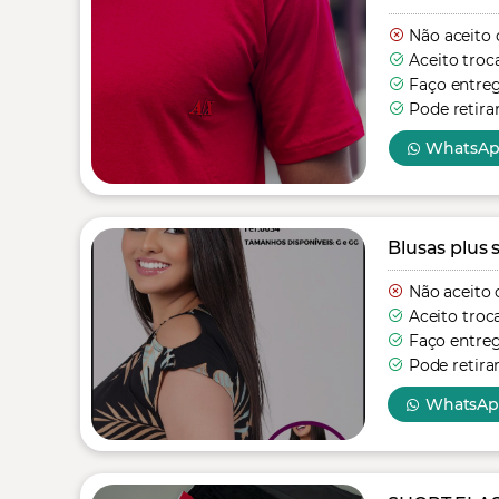
Não aceito 
Aceito troc
Faço entre
Pode retira
WhatsA
Blusas plus s
Não aceito 
Aceito troc
Faço entre
Pode retira
WhatsA