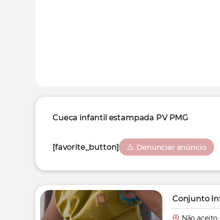
Cueca infantil estampada PV PMG
[favorite_button]
Denunciar anúncio
Conjunto In
Não aceito