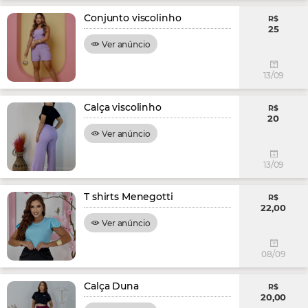
Conjunto viscolinho
R$
25
Ver anúncio
13/09
Calça viscolinho
R$
20
Ver anúncio
13/09
T shirts Menegotti
R$
22,00
Ver anúncio
08/09
Calça Duna
R$
20,00