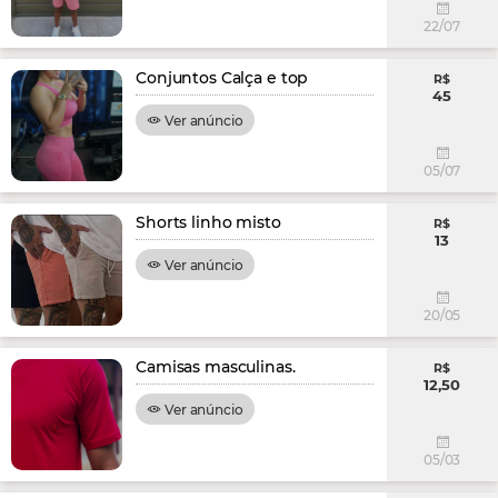
22/07
Conjuntos Calça e top
R$
45
Ver anúncio
05/07
Shorts linho misto
R$
13
Ver anúncio
20/05
Camisas masculinas.
R$
12,50
Ver anúncio
05/03