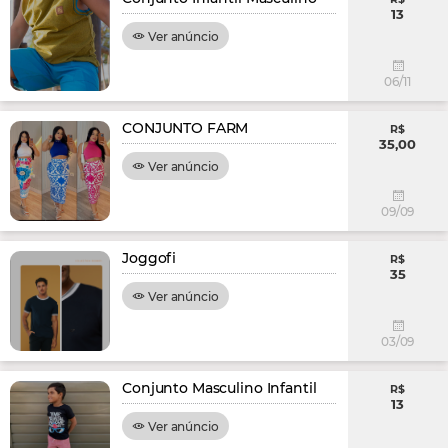
13
Ver anúncio
06/11
CONJUNTO FARM
R$
35,00
Ver anúncio
09/09
Joggofi
R$
35
Ver anúncio
03/09
Conjunto Masculino Infantil
R$
13
Ver anúncio