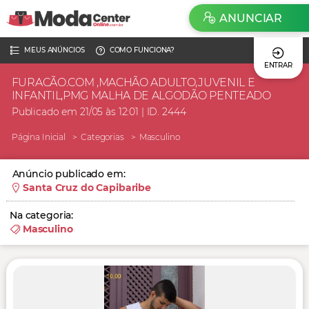
ANUNCIAR
MEUS ANÚNCIOS
COMO FUNCIONA?
ENTRAR
FURACÃO.COM ,MACHÃO ADULTO,JUVENIL E
INFANTIL,PMG MALHA DE ALGODÃO PENTEADO
Publicado em 21/05 às 12:01 | ID. 2444
Página Inicial
Categorias
Masculino
Anúncio publicado em:
Santa Cruz do Capibaribe
Na categoria:
Masculino