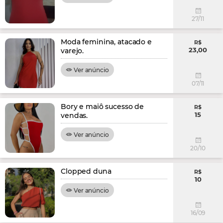
27/11
Moda feminina, atacado e
R$
23,00
varejo.
Ver anúncio
07/11
Bory e maiô sucesso de
R$
15
vendas.
Ver anúncio
20/10
Clopped duna
R$
10
Ver anúncio
16/09