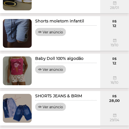
28/01
Shorts moletom infantil
R$
12
Ver anúncio
19/10
Baby Doll 100% algodão
R$
12
Ver anúncio
16/10
SHORTS JEANS & BRIM
R$
28,00
Ver anúncio
29/04