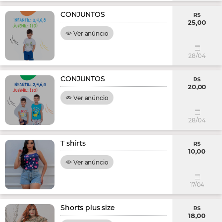
CONJUNTOS
R$
25,00
Ver anúncio
28/04
CONJUNTOS
R$
20,00
Ver anúncio
28/04
T shirts
R$
10,00
Ver anúncio
17/04
Shorts plus size
R$
18,00