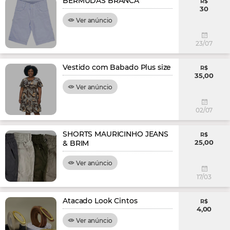
BERMUDAS BRANCA
R$
30
Ver anúncio
23/07
Vestido com Babado Plus size
R$
35,00
Ver anúncio
02/07
SHORTS MAURICINHO JEANS
R$
25,00
& BRIM
Ver anúncio
17/03
Atacado Look Cintos
R$
4,00
Ver anúncio