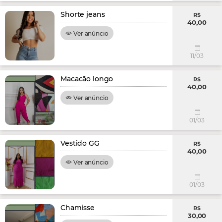
Shorte jeans
R$
40,00
Ver anúncio
11/03
Macacão longo
R$
40,00
Ver anúncio
01/03
Vestido GG
R$
40,00
Ver anúncio
01/03
Chamisse
R$
30,00