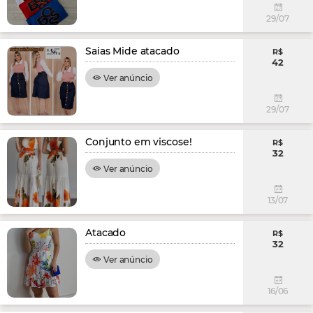
29/07
Saias Mide atacado
R$
42
Ver anúncio
29/07
Conjunto em viscose!
R$
32
Ver anúncio
13/07
Atacado
R$
32
Ver anúncio
16/06