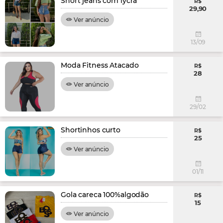
Short jeans com lycra
R$
29,90
Ver anúncio
13/09
Moda Fitness Atacado
R$
28
Ver anúncio
29/02
Shortinhos curto
R$
25
Ver anúncio
01/11
Gola careca 100%algodão
R$
15
Ver anúncio