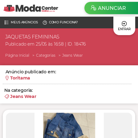
ANUNCIAR
MEUS ANÚNCIOS
COMO FUNCIONA?
ENTRAR
JAQUETAS FEMININAS
Publicado em 25/05 às 16:58 | ID. 18476
Página Inicial
Categorias
Jeans Wear
Anúncio publicado em:
Toritama
Na categoria:
Jeans Wear