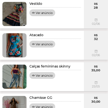
Vestido
R$
28
Ver anúncio
02/06
Atacado
R$
32
Ver anúncio
02/06
Calças femininas skinny
R$
35,00
Ver anúncio
25/05
Chamisse GG
R$
30,00
Ver anúncio