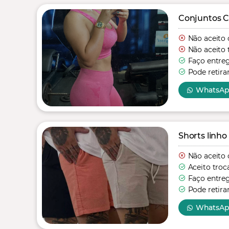
Conjuntos C
Não aceito 
Não aceito 
Faço entre
Pode retira
WhatsA
Shorts linho
Não aceito 
Aceito troc
Faço entre
Pode retira
WhatsA