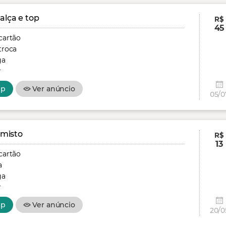
alça e top
R$
45
cartão
troca
ga
r
pp
Ver anúncio
05/0
 misto
R$
13
cartão
a
ga
r
pp
Ver anúncio
20/0