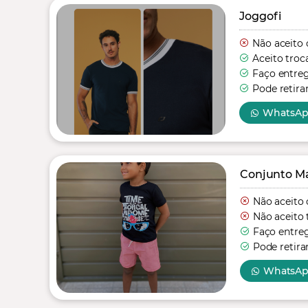
Joggofi
Não aceito 
Aceito troc
Faço entre
Pode retira
WhatsA
Conjunto Mas
Não aceito 
Não aceito 
Faço entre
Pode retira
WhatsA