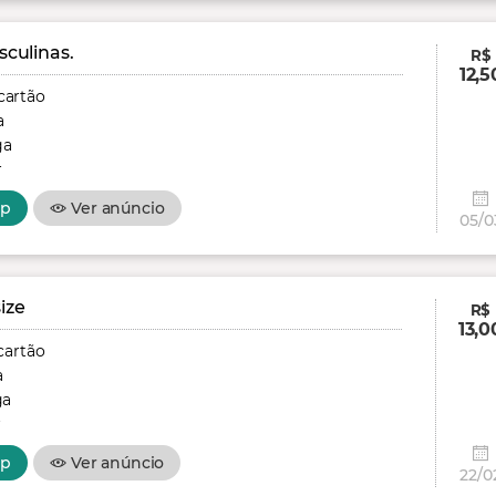
culinas.
R$
12,5
cartão
a
ga
r
pp
Ver anúncio
05/0
ize
R$
13,0
cartão
a
ga
r
pp
Ver anúncio
22/0