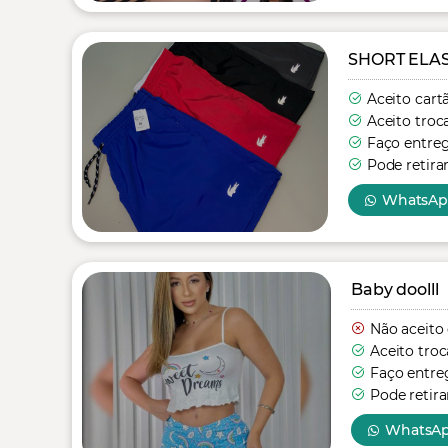
SHORT ELA
Aceito cart
Aceito troc
Faço entre
Pode retira
WhatsA
Baby doolll
Não aceito
Aceito troc
Faço entre
Pode retira
WhatsA