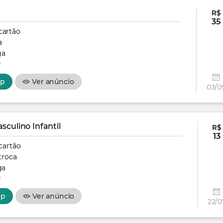
R$
35
cartão
a
ga
r
pp
Ver anúncio
03/0
culino Infantil
R$
13
cartão
troca
ga
r
pp
Ver anúncio
22/0