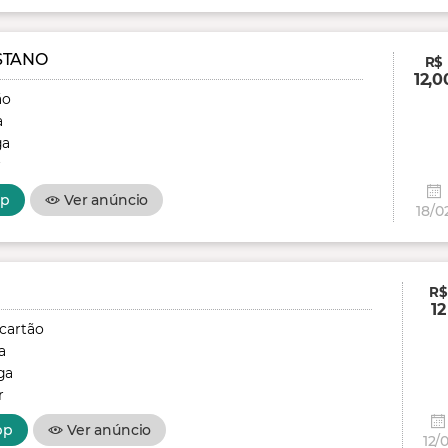
STANO
R$
12,0
ão
a
ga
r
pp
Ver anúncio
18/0
R$
12
 cartão
a
ga
r
pp
Ver anúncio
12/0