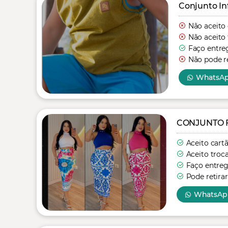
Conjunto In
Não aceito
Não aceito 
Faço entre
Não pode re
WhatsA
CONJUNTO 
Aceito cart
Aceito troc
Faço entre
Pode retirar
WhatsAp