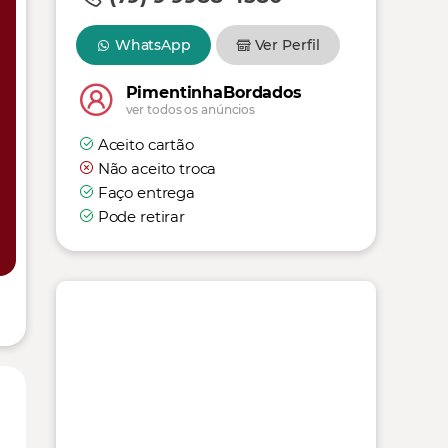
WhatsApp
Ver Perfil
PimentinhaBordados
ver todos os anúncios
Aceito cartão
Não aceito troca
Faço entrega
Pode retirar