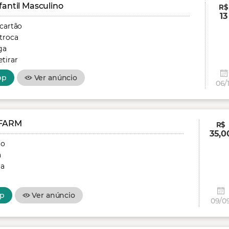
fantil Masculino
R$
13
 cartão
troca
ga
tirar
pp
Ver anúncio
06/1
FARM
R$
35,0
ão
a
ga
p
Ver anúncio
09/0