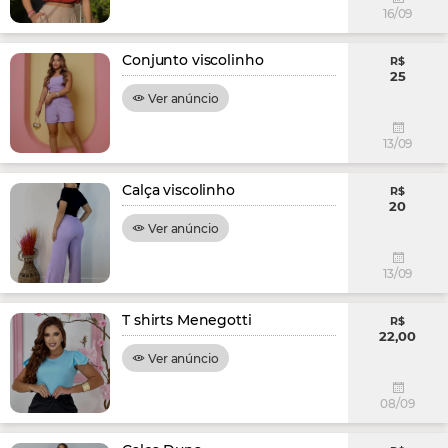
16/09
Conjunto viscolinho
R$
25
Ver anúncio
13/09
Calça viscolinho
R$
20
Ver anúncio
13/09
T shirts Menegotti
R$
22,00
Ver anúncio
08/09