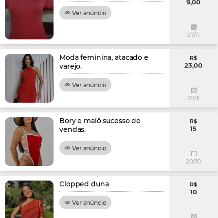
9,00
Ver anúncio
27/11
Moda feminina, atacado e
R$
23,00
varejo.
Ver anúncio
07/11
Bory e maiô sucesso de
R$
15
vendas.
Ver anúncio
20/10
Clopped duna
R$
10
Ver anúncio