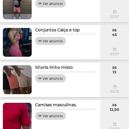
Ver anúncio
22/07
Conjuntos Calça e top
R$
45
Ver anúncio
05/07
Shorts linho misto
R$
13
Ver anúncio
20/05
Camisas masculinas.
R$
12,50
Ver anúncio
05/03