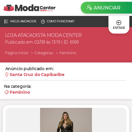
ANUNCIAR
MEUS ANÚNCIOS
COMO FUNCIONA?
ENTRAR
LOJA ATACADISTA MODA CENTER
Publicado em 02/09 às 13:19 | ID. 6169
Página Inicial
Categorias
Feminino
Anúncio publicado em:
Santa Cruz do Capibaribe
Na categoria:
Feminino