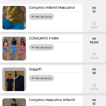
Conjunto Infantil Masculino
R$
13
Ver anúncio
06/11
CONJUNTO FARM
R$
35,00
Ver anúncio
09/09
Joggofi
R$
35
Ver anúncio
03/09
Conjunto Masculino Infantil
R$
13