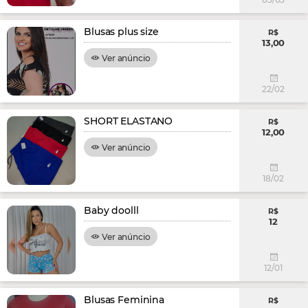
Blusas plus size
R$
13,00
Ver anúncio
22/02
SHORT ELASTANO
R$
12,00
Ver anúncio
18/02
Baby doolll
R$
12
Ver anúncio
12/01
Blusas Feminina
R$