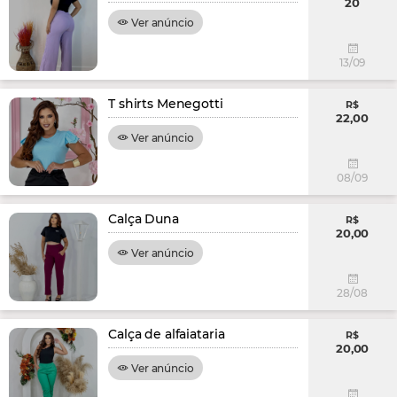
20
Ver anúncio
13/09
T shirts Menegotti
R$
22,00
Ver anúncio
08/09
Calça Duna
R$
20,00
Ver anúncio
28/08
Calça de alfaiataria
R$
20,00
Ver anúncio