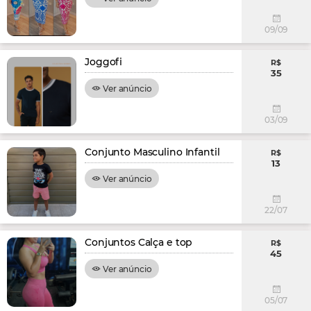
09/09
Joggofi
R$
35
Ver anúncio
03/09
Conjunto Masculino Infantil
R$
13
Ver anúncio
22/07
Conjuntos Calça e top
R$
45
Ver anúncio
05/07