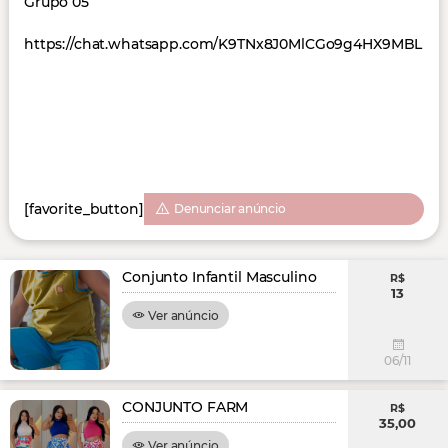
Grupo 05
https://chat.whatsapp.com/K9TNx8J0MlCGo9g4HX9MBL
[favorite_button]
Denunciar anúncio
Conjunto Infantil Masculino
R$
13
Ver anúncio
06/11
CONJUNTO FARM
R$
35,00
Ver anúncio