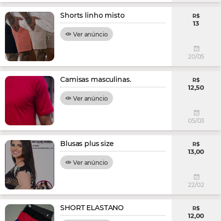
Shorts linho misto
R$
13
Ver anúncio
20/05
Camisas masculinas.
R$
12,50
Ver anúncio
05/03
Blusas plus size
R$
13,00
Ver anúncio
22/02
SHORT ELASTANO
R$
12,00