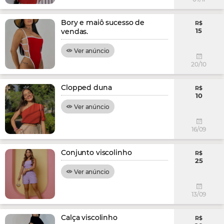
Bory e maiô sucesso de
R$
15
vendas.
Ver anúncio
20/10
Clopped duna
R$
10
Ver anúncio
16/09
Conjunto viscolinho
R$
25
Ver anúncio
13/09
Calça viscolinho
R$