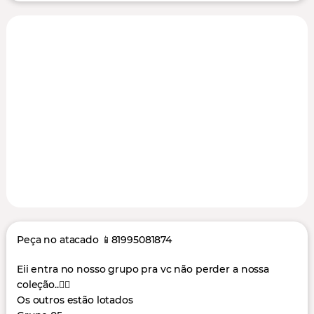
Peça no atacado 📱81995081874
Eii entra no nosso grupo pra vc não perder a nossa
coleção..👇🏻
Os outros estão lotados