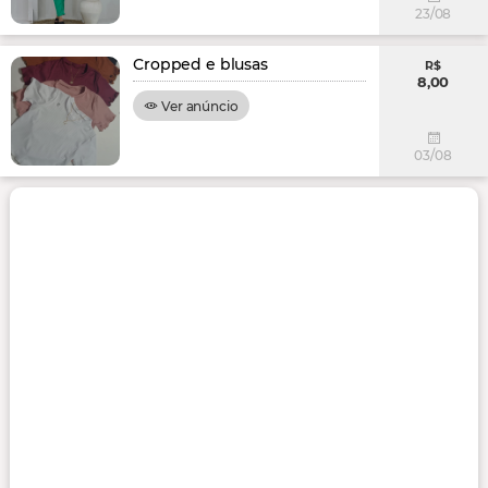
23/08
Cropped e blusas
R$
8,00
Ver anúncio
03/08