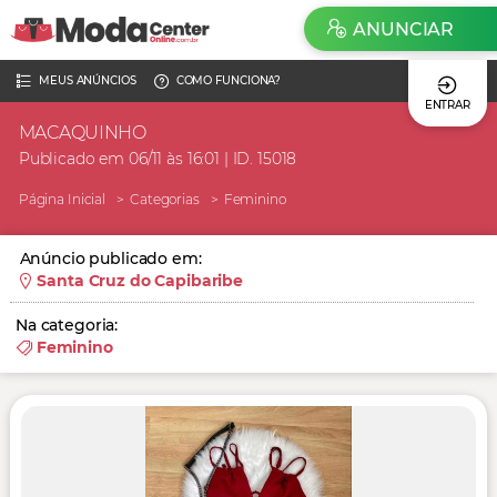
ANUNCIAR
MEUS ANÚNCIOS
COMO FUNCIONA?
ENTRAR
MACAQUINHO
Publicado em 06/11 às 16:01 | ID. 15018
Página Inicial
Categorias
Feminino
Anúncio publicado em:
Santa Cruz do Capibaribe
Na categoria:
Feminino