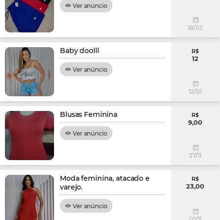
Ver anúncio
18/02
Baby doolll
R$
12
Ver anúncio
12/01
Blusas Feminina
R$
9,00
Ver anúncio
27/11
Moda feminina, atacado e
R$
23,00
varejo.
Ver anúncio
07/11