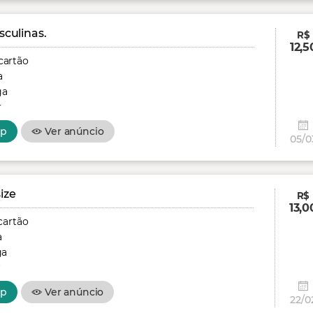
culinas.
R$
12,5
cartão
a
ga
r
pp
Ver anúncio
05/0
ize
R$
13,0
cartão
a
ga
r
pp
Ver anúncio
22/0