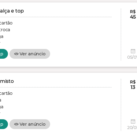
alça e top
R$
45
cartão
troca
ga
r
pp
Ver anúncio
05/0
 misto
R$
13
cartão
a
ga
r
pp
Ver anúncio
20/0