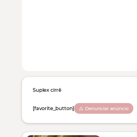
Suplex cirrê
[favorite_button]
Denunciar anúncio