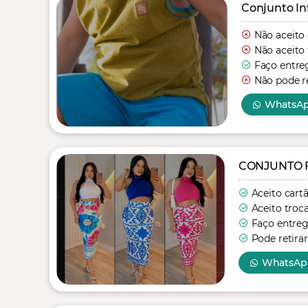
Conjunto In
Não aceito
Não aceito 
Faço entre
Não pode re
WhatsA
CONJUNTO 
Aceito cart
Aceito troc
Faço entre
Pode retirar
WhatsAp