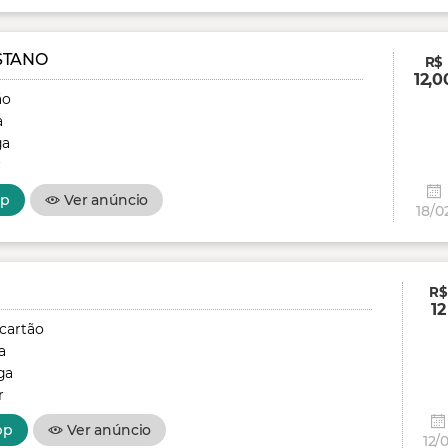
STANO
R$
12,0
ão
a
ga
r
pp
Ver anúncio
18/0
R$
12
 cartão
a
ga
r
pp
Ver anúncio
12/0