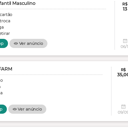
fantil Masculino
R$
13
 cartão
troca
ga
tirar
pp
Ver anúncio
06/1
FARM
R$
35,0
ão
a
ga
p
Ver anúncio
09/0