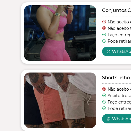
Conjuntos C
Não aceito 
Não aceito 
Faço entre
Pode retira
WhatsA
Shorts linho
Não aceito 
Aceito troc
Faço entre
Pode retira
WhatsA