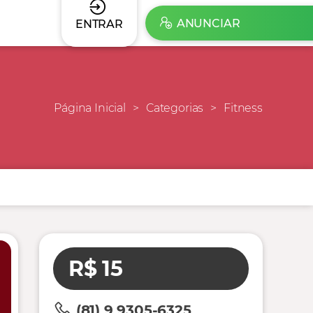
ANUNCIAR
ENTRAR
Página Inicial
Categorias
Fitness
R$ 15
(81) 9 9305-6325