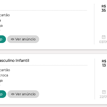
R$
35
cartão
a
ga
r
pp
Ver anúncio
03/0
culino Infantil
R$
13
cartão
troca
ga
r
pp
Ver anúncio
22/0