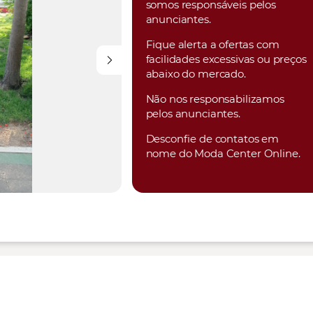
somos responsáveis pelos
anunciantes.
Fique alerta a ofertas com
facilidades excessivas ou preços
abaixo do mercado.
Não nos responsabilizamos
pelos anunciantes.
Desconfie de contatos em
nome do Moda Center Online.