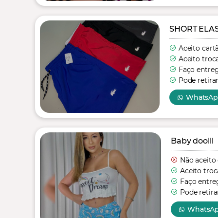
SHORT ELA
Aceito cart
Aceito troc
Faço entre
Pode retira
WhatsA
Baby doolll
Não aceito
Aceito troc
Faço entre
Pode retira
WhatsA