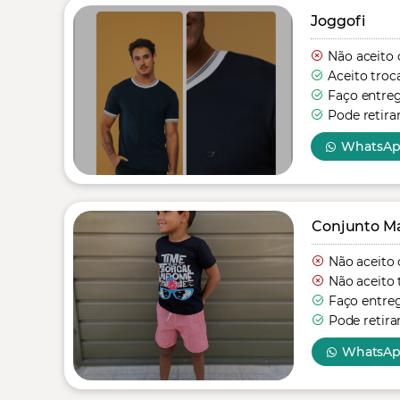
Joggofi
Não aceito 
Aceito troc
Faço entre
Pode retira
WhatsA
Conjunto Mas
Não aceito 
Não aceito 
Faço entre
Pode retira
WhatsA