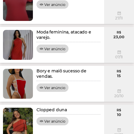
Ver anúncio
27/11
Moda feminina, atacado e
R$
23,00
varejo.
Ver anúncio
07/11
Bory e maiô sucesso de
R$
15
vendas.
Ver anúncio
20/10
Clopped duna
R$
10
Ver anúncio