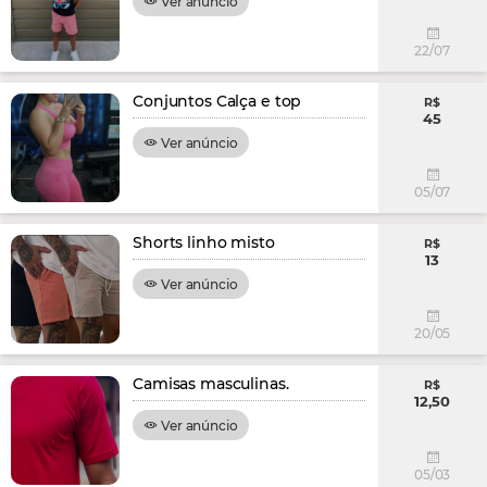
Ver anúncio
22/07
Conjuntos Calça e top
R$
45
Ver anúncio
05/07
Shorts linho misto
R$
13
Ver anúncio
20/05
Camisas masculinas.
R$
12,50
Ver anúncio
05/03