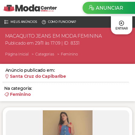
ANUNCIAR
MEUS ANÚNCIOS
COMO FUNCIONA?
ENTRAR
MACAQUITO JEANS EM MODA FEMININA
Publicado em 29/11 às 17:09 | ID. 8331
Página Inicial
Categorias
Feminino
Anúncio publicado em:
Santa Cruz do Capibaribe
Na categoria:
Feminino