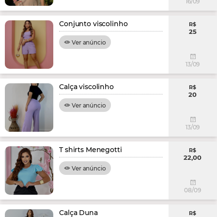
16/09
Conjunto viscolinho
R$
25
Ver anúncio
13/09
Calça viscolinho
R$
20
Ver anúncio
13/09
T shirts Menegotti
R$
22,00
Ver anúncio
08/09
Calça Duna
R$