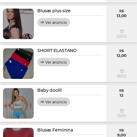
Blusas plus size
R$
13,00
Ver anúncio
22/02
SHORT ELASTANO
R$
12,00
Ver anúncio
18/02
Baby doolll
R$
12
Ver anúncio
12/01
Blusas Feminina
R$
9,00