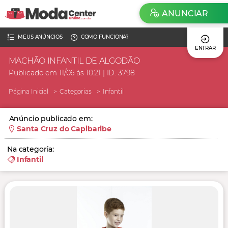
ANUNCIAR
MEUS ANÚNCIOS
COMO FUNCIONA?
ENTRAR
MACHÃO INFANTIL DE ALGODÃO
Publicado em 11/06 às 10:21 | ID. 3798
Página Inicial
Categorias
Infantil
Anúncio publicado em:
Santa Cruz do Capibaribe
Na categoria:
Infantil