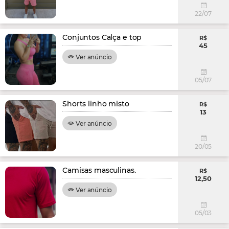
22/07
Conjuntos Calça e top
R$
45
Ver anúncio
05/07
Shorts linho misto
R$
13
Ver anúncio
20/05
Camisas masculinas.
R$
12,50
Ver anúncio
05/03