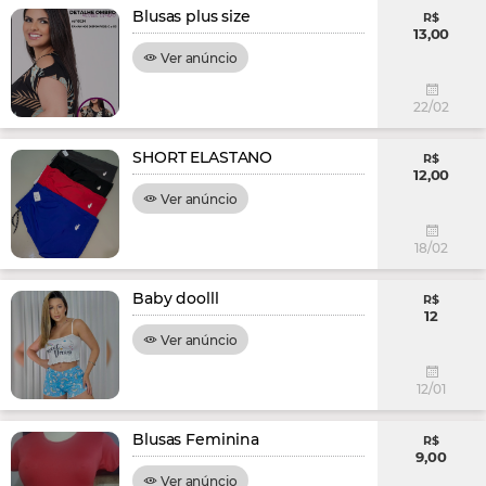
Blusas plus size
R$
13,00
Ver anúncio
22/02
SHORT ELASTANO
R$
12,00
Ver anúncio
18/02
Baby doolll
R$
12
Ver anúncio
12/01
Blusas Feminina
R$
9,00
Ver anúncio