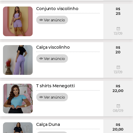
Conjunto viscolinho
R$
25
Ver anúncio
13/09
Calça viscolinho
R$
20
Ver anúncio
13/09
T shirts Menegotti
R$
22,00
Ver anúncio
08/09
Calça Duna
R$
20,00