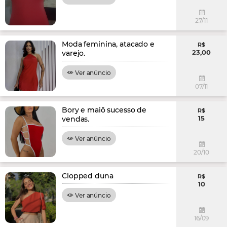
27/11
Moda feminina, atacado e
R$
23,00
varejo.
Ver anúncio
07/11
Bory e maiô sucesso de
R$
15
vendas.
Ver anúncio
20/10
Clopped duna
R$
10
Ver anúncio
16/09